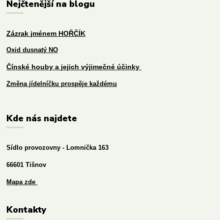
Nejčtenější na blogu
Zázrak jménem HOŘČÍK
Oxid dusnatý NO
Čínské houby a jejich výjimečné účinky
Změna jídelníčku prospěje každému
Kde nás najdete
Sídlo provozovny - Lomnička 163
66601 Tišnov
Mapa zde
Kontakty