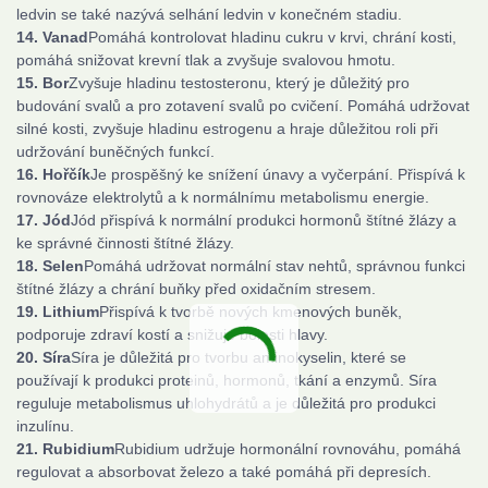
ledvin se také nazývá selhání ledvin v konečném stadiu.
14. Vanad
Pomáhá kontrolovat hladinu cukru v krvi, chrání kosti,
pomáhá snižovat krevní tlak a zvyšuje svalovou hmotu.
15. Bor
Zvyšuje hladinu testosteronu, který je důležitý pro
budování svalů a pro zotavení svalů po cvičení. Pomáhá udržovat
silné kosti, zvyšuje hladinu estrogenu a hraje důležitou roli při
udržování buněčných funkcí.
16. Hořčík
Je prospěšný ke snížení únavy a vyčerpání. Přispívá k
rovnováze elektrolytů a k normálnímu metabolismu energie.
17. Jód
Jód přispívá k normální produkci hormonů štítné žlázy a
ke správné činnosti štítné žlázy.
18. Selen
Pomáhá udržovat normální stav nehtů, správnou funkci
štítné žlázy a chrání buňky před oxidačním stresem.
19. Lithium
Přispívá k tvorbě nových kmenových buněk,
podporuje zdraví kostí a snižuje bolesti hlavy.
20. Síra
Síra je důležitá pro tvorbu aminokyselin, které se
používají k produkci proteinů, hormonů, tkání a enzymů. Síra
reguluje metabolismus uhlohydrátů a je důležitá pro produkci
inzulínu.
21. Rubidium
Rubidium udržuje hormonální rovnováhu, pomáhá
regulovat a absorbovat železo a také pomáhá při depresích.