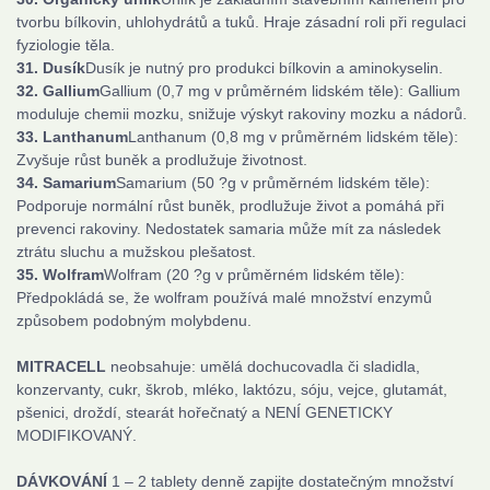
tvorbu bílkovin, uhlohydrátů a tuků. Hraje zásadní roli při regulaci
fyziologie těla.
31. Dusík
Dusík je nutný pro produkci bílkovin a aminokyselin.
32. Gallium
Gallium (0,7 mg v průměrném lidském těle): Gallium
moduluje chemii mozku, snižuje výskyt rakoviny mozku a nádorů.
33. Lanthanum
Lanthanum (0,8 mg v průměrném lidském těle):
Zvyšuje růst buněk a prodlužuje životnost.
34. Samarium
Samarium (50 ?g v průměrném lidském těle):
Podporuje normální růst buněk, prodlužuje život a pomáhá při
prevenci rakoviny. Nedostatek samaria může mít za následek
ztrátu sluchu a mužskou plešatost.
35. Wolfram
Wolfram (20 ?g v průměrném lidském těle):
Předpokládá se, že wolfram používá malé množství enzymů
způsobem podobným molybdenu.
MITRACELL
neobsahuje: umělá dochucovadla či sladidla,
konzervanty, cukr, škrob, mléko, laktózu, sóju, vejce, glutamát,
pšenici, droždí, stearát hořečnatý a NENÍ GENETICKY
MODIFIKOVANÝ.
DÁVKOVÁNÍ
1 – 2 tablety denně zapijte dostatečným množství