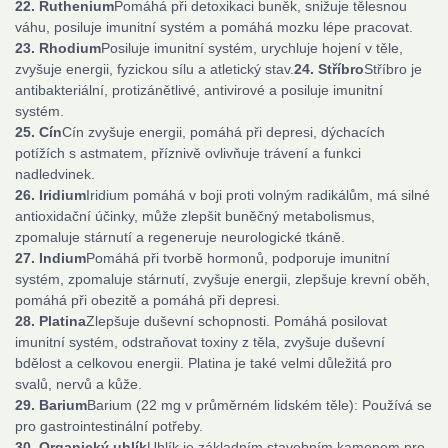
22. Ruthenium
Pomáhá při detoxikaci buněk, snižuje tělesnou
váhu, posiluje imunitní systém a pomáhá mozku lépe pracovat.
23. Rhodium
Posiluje imunitní systém, urychluje hojení v těle,
zvyšuje energii, fyzickou sílu a atletický stav.
24. Stříbro
Stříbro je
antibakteriální, protizánětlivé, antivirové a posiluje imunitní
systém.
25. Cín
Cín zvyšuje energii, pomáhá při depresi, dýchacích
potížích s astmatem, příznivě ovlivňuje trávení a funkci
nadledvinek.
26. Iridium
Iridium pomáhá v boji proti volným radikálům, má silné
antioxidační účinky, může zlepšit buněčný metabolismus,
zpomaluje stárnutí a regeneruje neurologické tkáně.
27. Indium
Pomáhá při tvorbě hormonů, podporuje imunitní
systém, zpomaluje stárnutí, zvyšuje energii, zlepšuje krevní oběh,
pomáhá při obezitě a pomáhá při depresi.
28. Platina
Zlepšuje duševní schopnosti. Pomáhá posilovat
imunitní systém, odstraňovat toxiny z těla, zvyšuje duševní
bdělost a celkovou energii. Platina je také velmi důležitá pro
svalů, nervů a kůže.
29. Barium
Barium (22 mg v průměrném lidském těle): Používá se
pro gastrointestinální potřeby.
30. Organický uhlík
Uhlík je základním stavebním kamenem pro