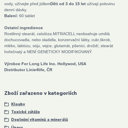
vody, užívejte před jídlem
Děti od 3 do 15 let
užívají polovinu
denní dávky.
Balení:
60
tablet
Ostatní ingredience
Rostlinný stearát, celulóza.MITRACELL neobsahuje umělá
dochucovadla, nebo sladidla, konzervační látky, cukr,škrob,
mléko, laktózu, sóju, vejce, glutamát, pšenici, droždí, stearát
hořečnatý a NENÍ GENETICKY MODIFIKOVANÝ.
Výrobce For Long Life Inc. Hollywod, USA
Distributor Linie4life, ČR
Zboží zařazeno v kategoriích
Klouby
Toxické zátěže
Doplnění vitamínů a minerálů
Únava