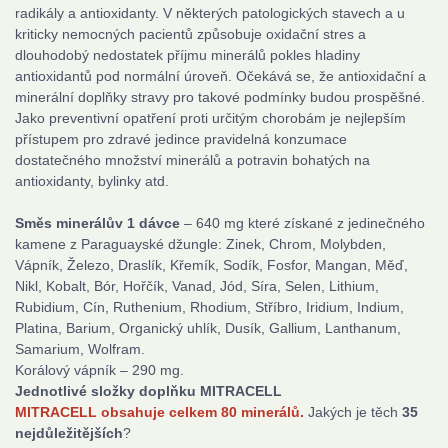
radikály a antioxidanty. V některých patologických stavech a u
kriticky nemocných pacientů způsobuje oxidační stres a
dlouhodobý nedostatek příjmu minerálů pokles hladiny
antioxidantů pod normální úroveň. Očekává se, že antioxidační a
minerální doplňky stravy pro takové podmínky budou prospěšné.
Jako preventivní opatření proti určitým chorobám je nejlepším
přístupem pro zdravé jedince pravidelná konzumace
dostatečného množství minerálů a potravin bohatých na
antioxidanty, bylinky atd.
Směs minerálů
v 1 dávce
– 640 mg které získané z jedinečného
kamene z Paraguayské džungle: Zinek, Chrom, Molybden,
Vápník, Železo, Draslík, Křemík, Sodík, Fosfor, Mangan, Měď,
Nikl, Kobalt, Bór, Hořčík, Vanad, Jód, Síra, Selen, Lithium,
Rubidium, Cín, Ruthenium, Rhodium, Stříbro, Iridium, Indium,
Platina, Barium, Organický uhlík, Dusík, Gallium, Lanthanum,
Samarium, Wolfram.
Korálový vápník – 290 mg.
J
ednotlivé složky doplňku MITRACELL
MITRACELL
obsahuje celkem 80 minerálů.
Jakých je těch
35
nejdůležitějších
?