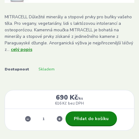
MITRACELL Důležité minerály a stopové prvky pro buňky vašeho
těla. Pro vegany, vegetariány, lidi s laktózovou intolerancí a
osteoporózou. Kamenná moučka MITRACELL je bohatá na
minerály a stopové prvky získané z jedinečného kamene z
Paraguayské džungle. Anorganická výživa je nejpřirozenější léčivý
z...
celý popis
Dostupnost
Skladem
690 Kč
/
ks
616 Kč
bez DPH
Přidat do košíku