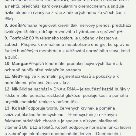
a nehtů, předchází kardiovaskulárním onemocněním a snižuje
riziko alopecie (vlasy se ztrácí z některých nebo ze všech částí
těla).
8. Sodík
Pomáhá regulovat krevní tlak, nervový přenos, předchází
svalovým křečím, udržuje rovnováhu hydratace a správné pH.
9. Fosfor
Až 80 % tělesného fosforu je uloženo v kostech a
zubech. Přispívá k normálnímu metabolismu energie, ke správné
funkci buněčných membrán a k udržování normálního stavu kostí
a zubů.
10. Mangan
Přispívá k normální produkci pojivových tkání a k
ochraně buněk před oxidačním stresem.
11. Měď
Přispívá k normální pigmentaci vlasů a pokožky a k
normálnímu přenosu železa v krvi.
12. Nikl
Nikl se nachází v DNA a RNA – je součástí každé buňky v
lidském těle, pomáhá rozkládat glukózu, posiluje kosti a pomáhá
urychlit chemické reakce v našem těle.
13. Kobalt
Podporuje tvorbu červených krvinek a pomáhá
snižovat hladinu homocysteinu – Homocystein je rizikovým
faktorem srdečních chorob a je spojen s nízkými hladinami
vitamínů B6, B12 a folátů. Kobalt podporuje normální funkci ledvin
a zabraňuje tak různým onemocněním ledvin – Onemocnění