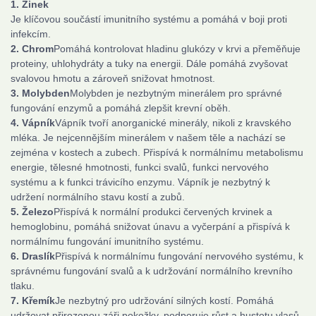
1. Zinek
Je klíčovou součástí imunitního systému a pomáhá v boji proti
infekcím.
2. Chrom
Pomáhá kontrolovat hladinu glukózy v krvi a přeměňuje
proteiny, uhlohydráty a tuky na energii. Dále pomáhá zvyšovat
svalovou hmotu a zároveň snižovat hmotnost.
3. Molybden
Molybden je nezbytným minerálem pro správné
fungování enzymů a pomáhá zlepšit krevní oběh.
4. Vápník
Vápník tvoří anorganické minerály, nikoli z kravského
mléka. Je nejcennějším minerálem v našem těle a nachází se
zejména v kostech a zubech. Přispívá k normálnímu metabolismu
energie, tělesné hmotnosti, funkci svalů, funkci nervového
systému a k funkci trávicího enzymu. Vápník je nezbytný k
udržení normálního stavu kostí a zubů.
5. Železo
Přispívá k normální produkci červených krvinek a
hemoglobinu, pomáhá snižovat únavu a vyčerpání a přispívá k
normálnímu fungování imunitního systému.
6. Draslík
Přispívá k normálnímu fungování nervového systému, k
správnému fungování svalů a k udržování normálního krevního
tlaku.
7. Křemík
Je nezbytný pro udržování silných kostí. Pomáhá
udržovat přirozenou záři pokožky, podporuje růst a hustotu vlasů