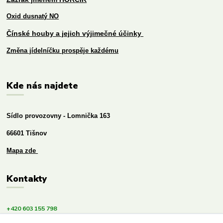
Oxid dusnatý NO
Čínské houby a jejich výjimečné účinky
Změna jídelníčku prospěje každému
Kde nás najdete
Sídlo provozovny - Lomnička 163
66601 Tišnov
Mapa zde
Kontakty
+420 603 155 798