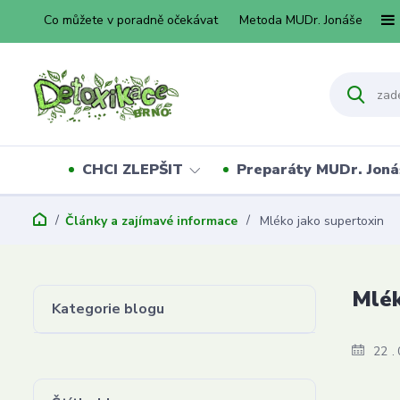
Co můžete v poradně očekávat
Metoda MUDr. Jonáše
CHCI ZLEPŠIT
Preparáty MUDr. Joná
Články a zajímavé informace
Mléko jako supertoxin
Mlék
Kategorie blogu
22