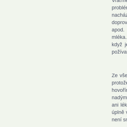
Vraťme
probl
nachá
doprov
apod. 
mléka.
když j
požíva
Ze vše
protož
hovoří
nadýmá
ani lé
úplně 
není s