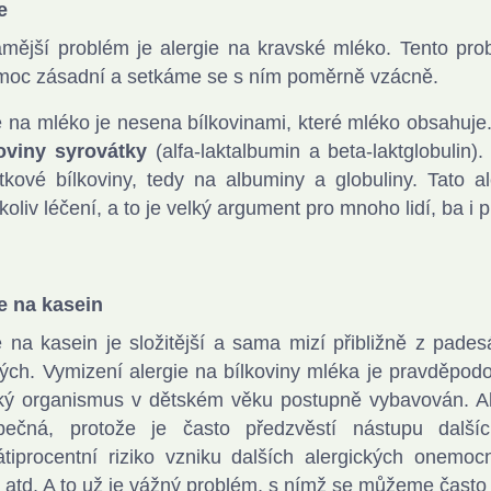
e
mější problém je alergie na kravské mléko. Tento pro
moc zásadní a setkáme se s ním poměrně vzácně.
e na mléko je nesena bílkovinami, které mléko obsahuje
oviny syrovátky
(alfa-laktalbumin a beta-laktglobulin).
tkové bílkoviny, tedy na albuminy a globuliny. Tato 
koliv léčení, a to je velký argument pro mnoho lidí, ba i p
e na kasein
e na kasein je složitější a sama mizí přibližně z padesá
ých. Vymizení alergie na bílkoviny mléka je pravděpo
ský organismus v dětském věku postupně vybavován. Ale
pečná, protože je často předzvěstí nástupu další
tiprocentní riziko vzniku dalších alergických onemo
e atd. A to už je vážný problém, s nímž se můžeme často 