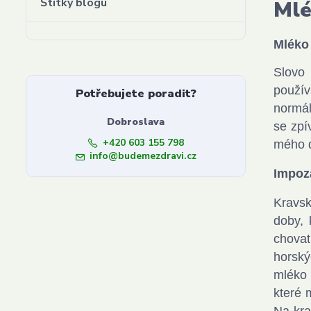
Štítky blogu
Mlé
Mléko
Slovo
použív
Potřebujete poradit?
normál
Dobroslava
se zpí
+420 603 155 798
mého d
info@budemezdravi.cz
Impoz
Kravsk
doby, 
chovat
horský
mléko 
které 