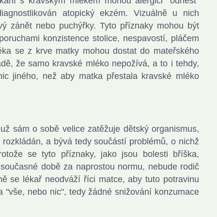
tkání s kravským mlékem mohou alergici "odnést"
iagnostlikován atopický ekzém. Vizuálně u nich
ý zánět nebo puchýřky. Tyto příznaky mohou být
 poruchami konzistence stolice, nespavostí, pláčem
léka se z krve matky mohou dostat do mateřského
dě, že samo kravské mléko nepožívá, a to i tehdy,
ic jiného, než aby matka přestala kravské mléko
t už sám o sobě velice zatěžuje dětský organismus,
rozkládán, a bývá tedy součástí problémů, o nichž
tože se tyto příznaky, jako jsou bolesti bříška,
 v současné době za naprostou normu, nebude rodič
ě se lékař neodváží říci matce, aby tuto potravinu
da "vše, nebo nic", tedy žádné snižování konzumace