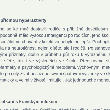
příčinou hyperaktivity
o se ke mně dostavili rodiče s přibližně desetiletým 
podobně mělo vysokou inteligenci po rodičích, jeho školn
asociálnímu chování v kolektivu nebylo nejlepší. Pochopit
la na neurotičnosti nejen dítěte, ale i rodičů. Po stanov
ými příznaky, došlo v průběhu půl roku k výraznému zle
ní sféře, tak i ve výsledcích ve škole. Představme 
farmaky a psychologickými metodami, výchovnými metod
ylo po celý život postiženo svými špatnými výsledky ve škol
matický a velmi v životě limitující. Jak jednoduché mohou 
 setkání s kravským mlékem