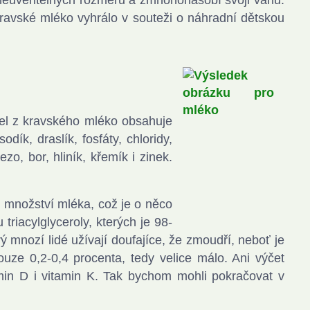
neuvěřitelných rozměrů a zmnohonásobí svoji váhu.
kravské mléko vyhrálo v souteži o náhradní dětskou
el z kravského mléko obsahuje
dík, draslík, fosfáty, chloridy,
zo, bor, hliník, křemík i zinek.
z množství mléka, což je o něco
riacylglyceroly, kterých je 98-
rý mnozí lidé užívají doufajíce, že zmoudří, neboť je
uze 0,2-0,4 procenta, tedy velice málo. Ani výčet
tamin D i vitamin K. Tak bychom mohli pokračovat v