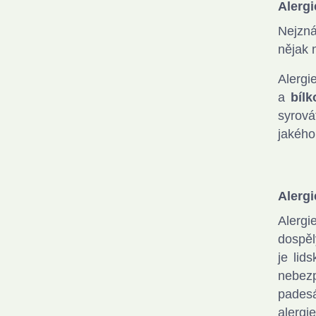
Alergi
Nejzná
nějak 
Alergi
a
bílk
syrová
jakého
Alergi
Alergi
dospěl
je lid
nebez
padesá
alergi