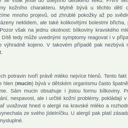
 se však ještě do útlejšího dětského věku. První se
émy kožního charakteru. Mylně bývá u těchto dětí d
zíme mnoho projevů, od zhrublé pokožky až po svědiv
ázeny neklidem, ale také kolikovitými bolestmi břicha,
Pozor však na jednu okolnost: bílkoviny kravského m
 Dítě tedy může uvednými symptomy reagovat i v přípa
e výhradně kojeno. V takovém případě pak nezbývá n
t.
ch potravin tvoří právě mléko nejvíce hlenů. Tento fak
e hlen (
mucin
) bývá v dětském organismu často špatně 
me. Sám mucin obsahuje i jistou formu bílkoviny. Pro
ní, nespavost, ale i určité kožní problémy, pokládají
kař uvažovat hned o alergii na kravské mléko a rozhodn
vynechala ze svého jídelníčku. U alergií pak platí zása
mysluplné.