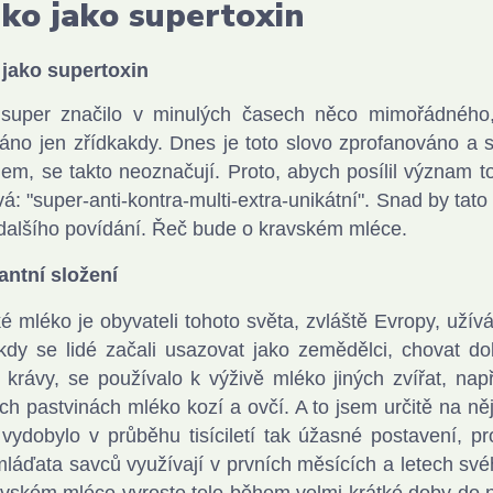
ko jako supertoxin
 jako supertoxin
 super značilo v minulých časech něco mimořádného, 
áno jen zřídkakdy. Dnes je toto slovo zprofanováno a su
em, se takto neoznačují. Proto, abych posílil význam toh
vá: "super-anti-kontra-multi-extra-unikátní". Snad by ta
alšího povídání. Řeč bude o kravském mléce.
antní složení
é mléko je obyvateli tohoto světa, zvláště Evropy, užívá
kdy se lidé začali usazovat jako zemědělci, chovat d
 krávy, se používalo k výživě mléko jiných zvířat, na
ch pastvinách mléko kozí a ovčí. A to jsem určitě na ně
vydobylo v průběhu tisíciletí tak úžasné postavení, 
mláďata savců využívají v prvních měsících a letech s