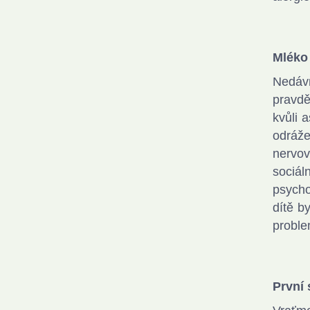
Mléko 
Nedávn
pravdě
kvůli 
odráže
nervov
sociál
psycho
dítě b
proble
První