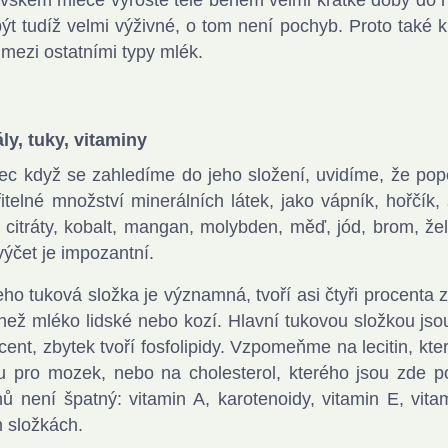
vském mléce vyroste tele během velmi krátké doby do 
ýt tudíž velmi výživné, o tom není pochyb. Proto také 
 mezi ostatními typy mlék.
ly, tuky, vitaminy
c když se zahledíme do jeho složení, uvidíme, že pop
itelné množství minerálních látek, jako vápník, hořčík, so
, citráty, kobalt, mangan, molybden, měď, jód, brom, žele
výčet je impozantní.
eho tuková složka je významná, tvoří asi čtyři procenta 
ež mléko lidské nebo kozí. Hlavní tukovou složkou jsou t
cent, zbytek tvoří fosfolipidy. Vzpomeňme na lecitin, kte
u pro mozek, nebo na cholesterol, kterého jsou zde po
nů není špatný: vitamin A, karotenoidy, vitamin E, vi
h složkách.