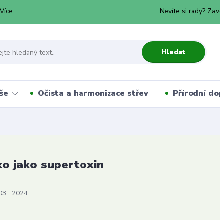
Nevíte si rady? Zav
Více
Hledat
še
Očista a harmonizace střev
Přírodní do
o jako supertoxin
03
2024