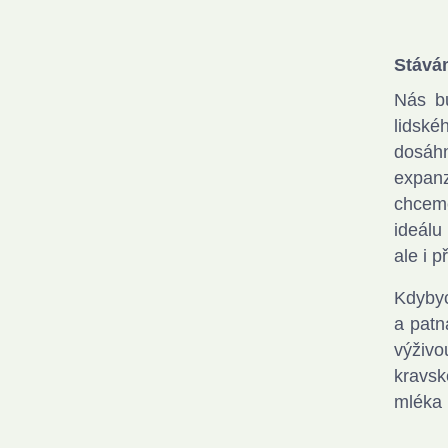
Stává
Nás bu
lidské
dosáhn
expanz
chceme
ideálu
ale i p
Kdybyc
a patn
výživo
kravsk
mléka 