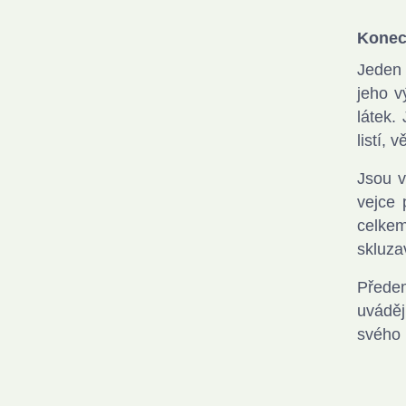
Konec
Jeden 
jeho v
látek.
listí,
Jsou v
vejce 
celkem
skluza
Předem
uváděj
svého 