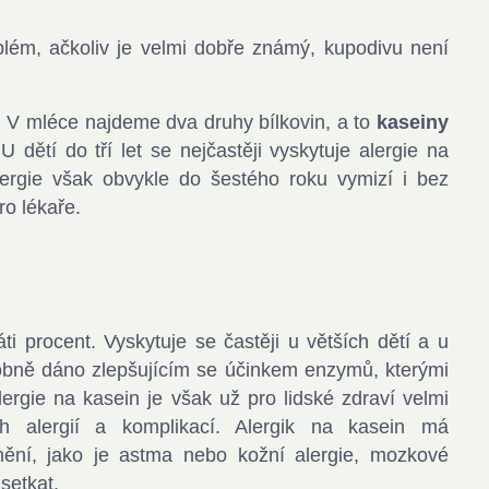
blém, ačkoliv je velmi dobře známý, kupodivu není
. V mléce najdeme dva druhy bílkovin, a to
kaseiny
 U dětí do tří let se nejčastěji vyskytuje alergie na
alergie však obvykle do šestého roku vymizí i bez
ro lékaře.
ti procent. Vyskytuje se častěji u větších dětí a u
dobně dáno zlepšujícím se účinkem enzymů, kterými
rgie na kasein je však už pro lidské zdraví velmi
ch alergií a komplikací. Alergik na kasein má
cnění, jako je astma nebo kožní alergie, mozkové
setkat.