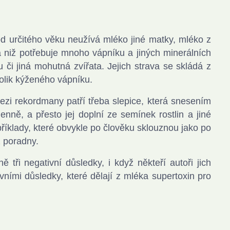
d určitého věku neužívá mléko jiné matky, mléko z
na niž potřebuje mnoho vápníku a jiných minerálních
 či jiná mohutná zvířata. Jejich strava se skládá z
 tolik kýženého vápníku.
mezi rekordmany patří třeba slepice, která snesením
nně, a přesto jej doplní ze semínek rostlin a jiné
říklady, které obvykle po člověku sklouznou jako po
z poradny.
ři negativní důsledky, i když někteří autoři jich
vními důsledky, které dělají z mléka supertoxin pro