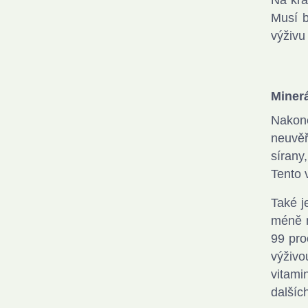
Na kra
Musí b
výživu
Minerá
Nakone
neuvěř
sírany
Tento 
Také j
méně n
99 pro
výživo
vitami
dalšíc