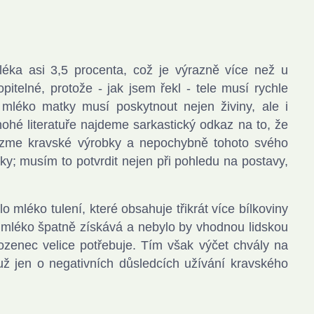
léka asi 3,5 procenta, což je výrazně více než u
itelné, protože - jak jsem řekl - tele musí rychle
mléko matky musí poskytnout nejen živiny, ale i
nohé literatuře najdeme sarkastický odkaz na to, že
jezme kravské výrobky a nepochybně tohoto svého
y; musím to potvrdit nejen při pohledu na postavy,
 mléko tulení, které obsahuje třikrát více bílkoviny
k mléko špatně získává a nebylo by vhodnou lidskou
ozenec velice potřebuje. Tím však výčet chvály na
ž jen o negativních důsledcích užívání kravského