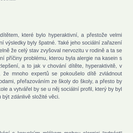
dítětem, které bylo hyperaktivní, a přestože velmi
í výsledky byly špatné. Také jeho sociální zařazení
elně že celý stav zvyšoval nervozitu v rodině a ta se
ení příčiny problému, kterou byla alergie na kasein s
pšení, a to jak v chování dítěte, hyperaktivitě, v
si, že mnoho expertů se pokoušelo dítě zvládnout
ami, přeřazováním ze školy do školy, a přesto by
e a vytvářel by se u něj sociální profil, který by byl
být zdánlivě složité věci.