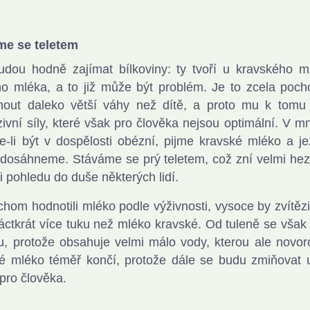
me se teletem
dou hodně zajímat bílkoviny: ty tvoří u kravského m
ho mléka, a to již může být problém. Je to zcela pochop
out daleko větší váhy než dítě, a proto mu k tomu 
ivní síly, které však pro člověka nejsou optimální. V m
-li být v dospělosti obézní, pijme kravské mléko a 
 dosáhneme. Stáváme se prý teletem, což zní velmi hezk
ři pohledu do duše některých lidí.
hom hodnotili mléko podle výživnosti, vysoce by zvítězilo
áctkrát více tuku než mléko kravské. Od tuleně se vša
u, protože obsahuje velmi málo vody, kterou ale novor
é mléko téměř končí, protože dále se budu zmiňovat u
pro člověka.