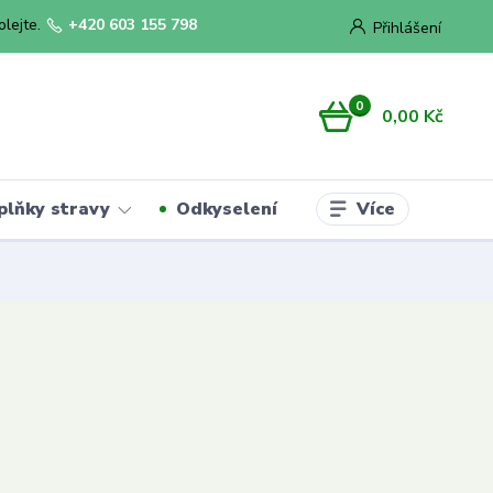
olejte.
+420 603 155 798
Přihlášení
0
0,00 Kč
Více
plňky stravy
Odkyselení