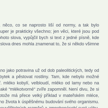
něco, co se naprosto liší od normy, a tak bylo
per je prakticky všechno; jen věci, které jsou pod
oto slova, vypůjčil bych si text z jedné písně, kde
to slova dnes mohla znamenat to, že si někdo všimne
no jako potravina už od dob paleolitických, tedy od
obytek a pěstovat rostliny. Tam, kde nebylo možné
př. mléko kobylí, velbloudí, mléko od lamy nebo na
jaké "mlékotvorné" zvíře zapomněl. Není divu, že si
protože má přece velký příklad v mateřském mléce,
vého života k úspěšnému budování svého organismu.