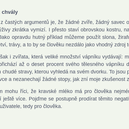
 chvály
z častých argumentů je, že žádné zvíře, žádný savec o
ýživy zkrátka vymizí. I přesto staví obrovskou kostru, 
 Jako opravdu hutný příklad můžeme použít slona, žirafu
 větví, trávy, a to by se člověku nezdálo jako vhodný zdroj
šak i zvířata, která veliké množství vápníku vydávají: 
přichází až o deset procent svého tělesného vápníku de
 chudé stravy, kterou vyhledá na svém dvorku. To jsou p
vce a nezanechají žádné stopy, jak zní moje zkušenost 
 mohu říci, že kravské mléko má pro člověka nejméně t
í ještě více. Pojďme se postupně prodírat těmito negati
uživatele, tedy pro člověka.