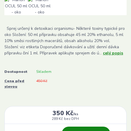
Sprej určený k detoxikaci organismu- Některé toxiny typické pro
oko Složení: 50 ml přípravku obsahuje 45 ml 20% ethanolu, 5 ml
10% směsi rostliných macerátů, obsah alkoholu 20% vol.
Složení: viz etiketa Doporučené dávkování a užití: denní dávka
přípravku činí 1 ml. Přípravek aplikujte sprejem do ú...
celý popis
Dostupnost
Skladem
Cena před
450 Kč
slevou
350 Kč
/
ks
289 Kč
bez DPH