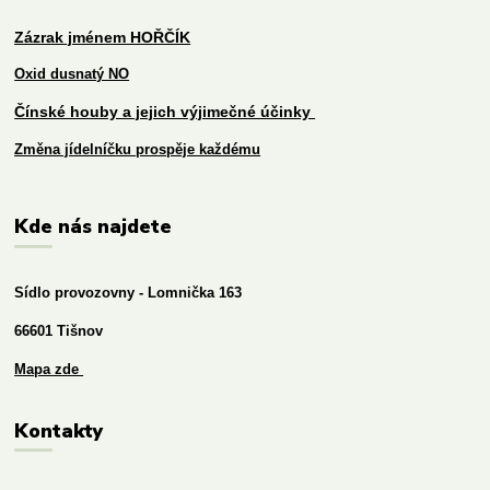
Zázrak jménem HOŘČÍK
Oxid dusnatý NO
Čínské houby a jejich výjimečné účinky
Změna jídelníčku prospěje každému
Kde nás najdete
Sídlo provozovny - Lomnička 163
66601 Tišnov
Mapa zde
Kontakty