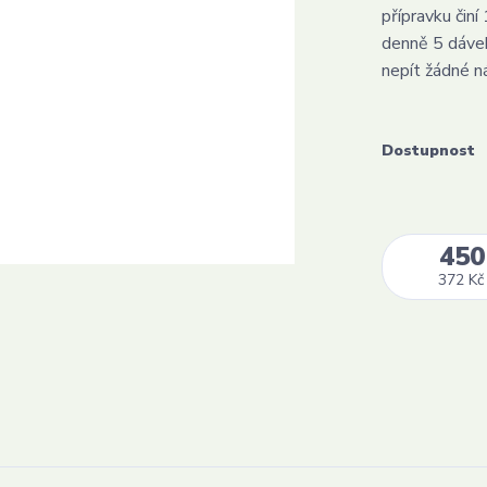
přípravku činí
denně 5 dávek 
nepít žádné n
Dostupnost
450
372 Kč