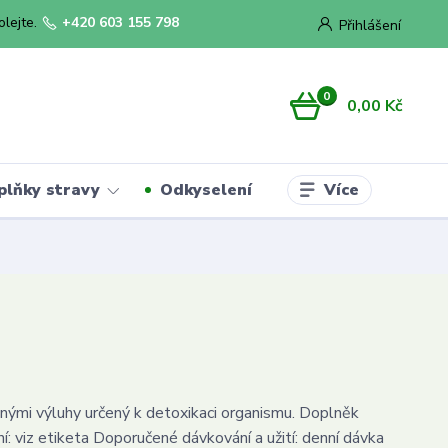
olejte.
+420 603 155 798
Přihlášení
0
0,00 Kč
Více
plňky stravy
Odkyselení
innými výluhy určený k detoxikaci organismu. Doplněk
í: viz etiketa Doporučené dávkování a užití: denní dávka