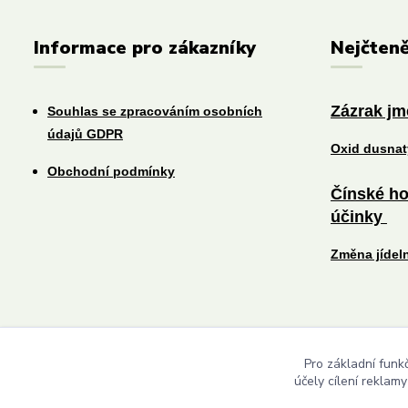
Informace pro zákazníky
Nejčteně
Zázrak j
Souhlas se zpracováním osobních
údajů GDPR
Oxid dusna
Obchodní podmínky
Čínské ho
účinky
Změna jídel
Pro základní funk
účely cílení reklam