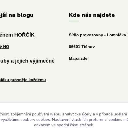
jší na blogu
Kde nás najdete
ménem HOŘČÍK
Sídlo provozovny - Lomnička 
tý NO
66601 Tišnov
Mapa zde
uby a jejich výjimečné
níčku prospěje každému
čnost, zpříjemnění používání webu, analytické účely a v případě udělení
Upravit sběr cookies.
y využíváme soubory cookies. Nastavení vlastních preferencí cookies mů
odkazem ve spodní části stránek.