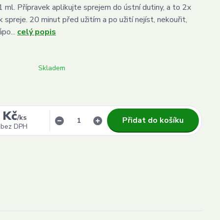
 1 ml. Přípravek aplikujte sprejem do ústní dutiny, a to 2x
spreje. 20 minut před užitím a po užití nejíst, nekouřit,
ápo...
celý popis
Skladem
 Kč
/
ks
Přidat do košíku
bez DPH