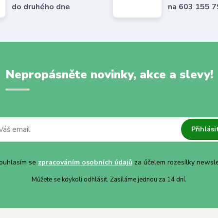
do druhého dne
na 603 155 
Nepropásněte novinky, akce a slevy!
Přihlási
uhlasím se
zpracováním osobních údajů
za účelem rozesílky newsle
Můžete se kdykoli odhlásit. Zasíláme jednou za 14 dní.