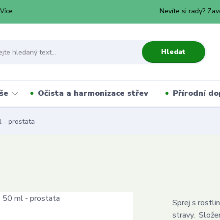
Nevíte si rady? Zav
Více
Hledat
še
Očista a harmonizace střev
Přírodní do
 - prostata
Sprej s rostl
stravy. Složen