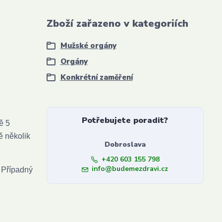
Zboží zařazeno v kategoriích
Mužské orgány
Orgány
Konkrétní zaměření
Potřebujete poradit?
ě 5
ě několik
Dobroslava
+420 603 155 798
info@budemezdravi.cz
 Případný