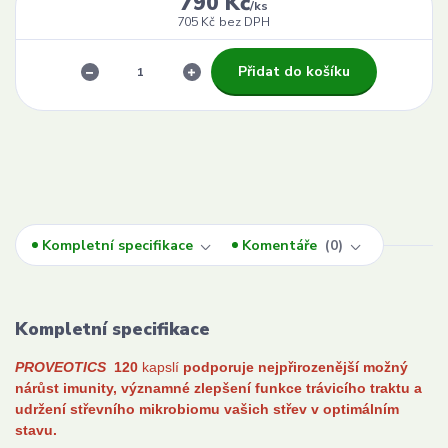
790 Kč
/
ks
705 Kč
bez DPH
Přidat do košíku
Kompletní specifikace
Komentáře
0
Kompletní specifikace
PROVEOTICS
120
kapslí
p
odporuje nejpřirozenější možný
nárůst imunity,
významné zlepšení funkce trávicího traktu a
udržení střevního mikrobiomu vašich střev v optimálním
stavu.