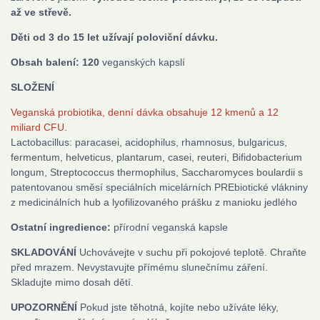
až ve střevě.
Děti od 3 do 15 let užívají poloviční dávku.
Obsah balení: 120
veganských kapslí
SLOŽENÍ
Veganská probiotika, denní dávka obsahuje 12 kmenů a 12
miliard CFU.
Lactobacillus: paracasei, acidophilus, rhamnosus, bulgaricus,
fermentum, helveticus, plantarum, casei, reuteri, Bifidobacterium
longum, Streptococcus thermophilus, Saccharomyces boulardii s
patentovanou směsí speciálních micelárních PREbiotické vlákniny
z medicinálních hub a lyofilizovaného prášku z manioku jedlého
Ostatní ingredience:
přírodní veganská kapsle
SKLADOVÁNÍ
Uchovávejte v suchu při pokojové teplotě. Chraňte
před mrazem. Nevystavujte přímému slunečnímu záření.
Skladujte mimo dosah dětí.
UPOZORNĚNÍ
Pokud jste těhotná, kojíte nebo užíváte léky,