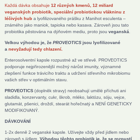
Každá dávka obsahuje
12 různých kmenů, 12 miliard
veganských probiotik, speciální probiotickou vlákninu z
léčivých hub
a lyofilizovaného prášku z Manihot esculenta –
známého jako maniok, tapioka nebo kasava. Zároveň jsou tato
probiotika pěstována na dýňovém mediu, proto jsou
veganská
.
Velkou výhodou je, že
PROVEOTICS
jsou lyofilizované
a
nevyžadují tedy chlazení.
Enterosolventní kapsle rozpustné až ve střevě. PROVEOTICS
podporuje nejpřirozenější možný nárůst imunity, významné
zlepšení funkce trávicího traktu a udržení střevního mikrobiomu
vašich střev v optimálním stavu.
PROVEOTICS
(doplněk stravy) neobsahují umělé příchuti ani
sladidla, konzervanty, cukr, škrob, mléko, laktózu, sóju, vejce,
glutamát, pšenici, droždí, stearát hořečnatý a NENÍ GENETICKY
MODIFIKOVANÝ.
DÁVKOVÁNÍ
1-2x denně 2 veganské kapsle. Užívejte vždy před jídlem nebo
zároveň s jídlem.
Výhodou těchto probiotik je, že se rozpustí