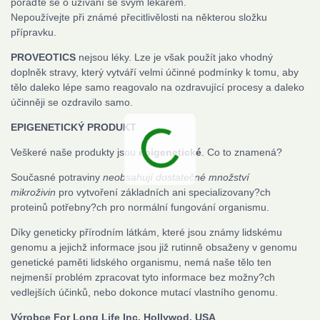
poraďte se o užívání se svým lékařem.
Nepoužívejte při známé přecitlivělosti na některou složku
přípravku.
PROVEOTICS
nejsou léky. Lze je však použít jako vhodný
doplněk stravy, který vytváří velmi účinné podmínky k tomu, aby
tělo daleko lépe samo reagovalo na ozdravující procesy a daleko
účinněji se ozdravilo samo.
EPIGENETICKÝ PRODUKT
Veškeré naše produkty jsou
epigenetické
. Co to znamená?
Současné potraviny
neobsahují dostatečné množství
mikroživin
pro vytvoření základních ani specializovany?ch
proteinů potřebny?ch pro normální fungování organismu.
Díky geneticky přírodním látkám, které jsou známy lidskému
genomu a jejichž informace jsou již rutinně obsaženy v genomu
genetické paměti lidského organismu, nemá naše tělo ten
nejmenší problém zpracovat tyto informace bez možny?ch
vedlejších účinků, nebo dokonce mutací vlastního genomu.
Výrobce For Long Life Inc. Hollywod, USA