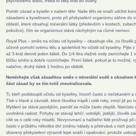
psychickému stavu, třeba to taky brát do úvahy.
Poměr zásad a kyselin v našem těle: Naše tělo se snaží udržet kon
zásadami a kyselinami, proto při překyselení organizmu sáhne do s
oblastí, které obsahují minerální látky (především v kostech, zubech
pokožce), čím se organizmus stává náchylným na různé nemoci.
Royal Plus – směs na očistu od kyseliny – obsahuje vše, co člověk 
účinně pomohl svému tělu a spolehlivě ho očistil od kyseliny. Píjte 
až 3-krát denně jeden šálek. Do 1/4 litra vlažné vody zamíchejte 1
lžičku směsi a dobře rozmíchejte. První šálek, pokud je to možné, v
nalačno, druhý šálek 1 hodinu po obědě.
Nemíchejte však zásaditou směs v minerální vodě s obsahem ky
část zásad by se tím totiž zneutralizovala.
Ti, kteří podstoupili očistu od kyseliny, hovoří často o nečekaném a 
Tlak v hlavě a závratě, které člověka trápili i celé roky, zmizí již po 
Myšlení se stává jasnějším, paměť se může často zlepšit. Namísto 
uvolněná radost. Pohyby se stávají lehčí, volnější, jistější, člověk 
cítit se o celé roky mladší. Nevyrovnaní a hašteřiví lidé prožívají při
často v průběhu několika dní změnu nálady a přetrvává v nich poci
zbavený překyselení výrazně lepé snáší i opalování, protože ustoupí 