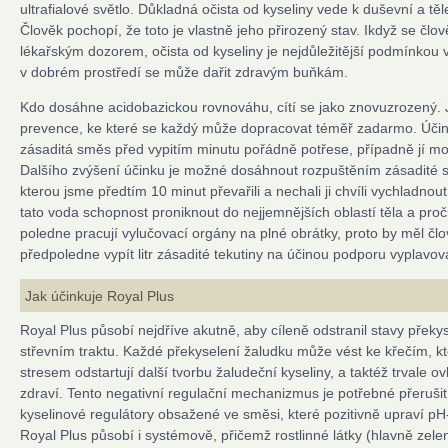
ultrafialové světlo. Důkladná očista od kyseliny vede k duševní a t
Člověk pochopí, že toto je vlastně jeho přirozený stav. Ikdyž se člov
lékařským dozorem, očista od kyseliny je nejdůležitější podmínkou v
v dobrém prostředí se může dařit zdravým buňkám.
Kdo dosáhne acidobazickou rovnováhu, cítí se jako znovuzrozený. J
prevence, ke které se každý může dopracovat téměř zadarmo. Účine
zásaditá směs před vypitím minutu pořádně potřese, případně jí mo
Dalšího zvýšení účinku je možné dosáhnout rozpuštěním zásadité 
kterou jsme předtím 10 minut převařili a nechali ji chvíli vychladno
tato voda schopnost proniknout do nejjemnějších oblastí těla a pročis
poledne pracují vylučovací orgány na plné obrátky, proto by měl čl
předpoledne vypít litr zásadité tekutiny na účinou podporu vyplavová
Jak účinkuje Royal Plus
Royal Plus působí nejdříve akutně, aby cíleně odstranil stavy překy
střevním traktu. Každé překyselení žaludku může vést ke křečím, k
stresem odstartují další tvorbu žaludeční kyseliny, a taktéž trvale ov
zdraví. Tento negativní regulační mechanizmus je potřebné přeruš
kyselinové regulátory obsažené ve směsi, které pozitivně upraví p
Royal Plus působí i systémově, přičemž rostlinné látky (hlavně zele