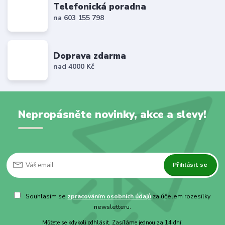
Telefonická poradna
na 603 155 798
Doprava zdarma
nad 4000 Kč
Nepropásněte novinky, akce a slevy!
Přihlásit se
Souhlasím se
zpracováním osobních údajů
za účelem rozesílky
newsletteru.
Můžete se kdykoli odhlásit. Zasíláme jednou za 14 dní.