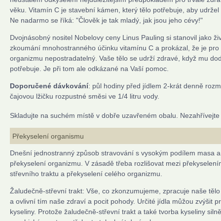
věku. Vitamín C je stavební kámen, který tělo potřebuje, aby udržel 
Ne nadarmo se říká: "Člověk je tak mladý, jak jsou jeho cévy!"
Dvojnásobný nositel Nobelovy ceny Linus Pauling si stanovil jako ži
zkoumání mnohostranného účinku vitamínu C a prokázal, že je pro 
organizmu nepostradatelný. Vaše tělo se udrží zdravé, když mu dod
potřebuje. Je při tom ale odkázané na Vaší pomoc.
Doporučené dávkování
: půl hodiny před jídlem 2-krát denně roz
čajovou lžičku rozpustné směsi ve 1/4 litru vody.
Skladujte na suchém místě v dobře uzavřeném obalu. Nezahřívejte
Překyselení organismu
Dnešní jednostranný způsob stravování s vysokým podílem masa a
překyselení organizmu. V zásadě třeba rozlišovat mezi překyselen
střevního traktu a překyselení celého organizmu.
Žaludečně-střevní trakt: Vše, co zkonzumujeme, zpracuje naše těl
a ovlivní tím naše zdraví a pocit pohody. Určité jídla můžou zvýšit 
kyseliny. Protože žaludečně-střevní trakt a také tvorba kyseliny sil