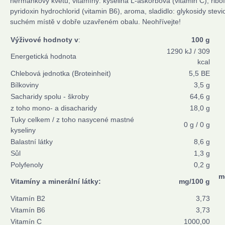
heřmánkový květů, vitamíny: kyselina L-askorbová (vitamin C), ribofl
pyridoxin hydrochlorid (vitamin B6), aroma, sladidlo: glykosidy stevi
suchém místě v dobře uzavřeném obalu. Neohřívejte!
Výživové hodnoty v
:
100 g
1290 kJ / 309
Energetická hodnota
kcal
Chlebová jednotka (Broteinheit)
5,5 BE
Bílkoviny
3,5 g
Sacharidy spolu - škroby
64,6 g
z toho mono- a disacharidy
18,0 g
Tuky celkem / z toho nasycené mastné
0 g / 0 g
kyseliny
Balastní látky
8,6 g
Sůl
1,3 g
Polyfenoly
0,2 g
m
Vitamíny a minerální látky:
mg/100 g
Vitamín B2
3,73
Vitamín B6
3,73
Vitamín C
1000,00