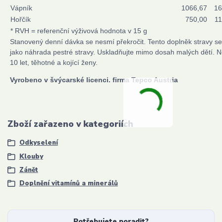
Vápník
1066,67
16
Hořčík
750,00
11
* RVH = referenční výživová hodnota v 15 g
Stanovený denní dávka se nesmí překročit. Tento doplněk stravy s
jako náhrada pestré stravy. Uskladňujte mimo dosah malých dětí. 
10 let, těhotné a kojící ženy.
Vyrobeno v švýcarské licenci. firma Tepco Austria
Zboží zařazeno v kategoriích
Odkyselení
Klouby
Zánět
Doplnění vitamínů a minerálů
Potřebujete poradit?