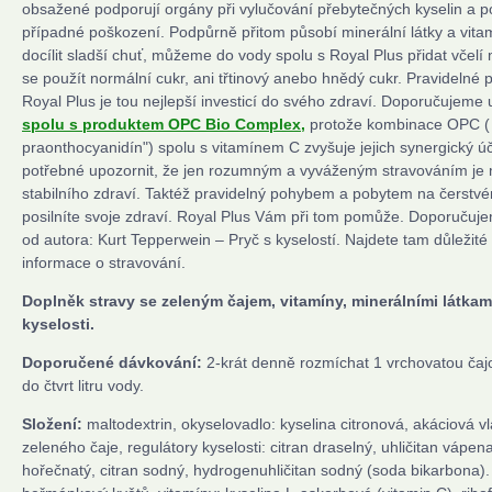
obsažené podporují orgány při vylučování přebytečných kyselin a 
případné poškození. Podpůrně přitom působí minerální látky a vit
docílit sladší chuť, můžeme do vody spolu s Royal Plus přidat včel
se použít normální cukr, ani třtinový anebo hnědý cukr. Pravidelné p
Royal Plus je tou nejlepší investicí do svého zdraví. Doporučujeme 
spolu s produktem OPC Bio Complex,
protože kombinace OPC ( 
praonthocyanidín") spolu s vitamínem C zvyšuje jejich synergický ú
potřebné upozornit, že jen rozumným a vyváženým stravováním je 
stabilního zdraví. Taktéž pravidelný pohybem a pobytem na čerstv
posilníte svoje zdraví. Royal Plus Vám při tom pomůže. Doporučujem
od autora: Kurt Tepperwein – Pryč s kyselostí. Najdete tam důležité
informace o stravování.
Doplněk stravy se zeleným čajem, vitamíny, minerálními látkam
kyselosti.
Doporučené dávkování:
2-krát denně rozmíchat 1 vrchovatou čaj
do čtvrt litru vody.
Složení:
maltodextrin, okyselovadlo: kyselina citronová, akáciová vl
zeleného čaje, regulátory kyselosti: citran draselný, uhličitan vápena
hořečnatý, citran sodný, hydrogenuhličitan sodný (soda bikarbona). 