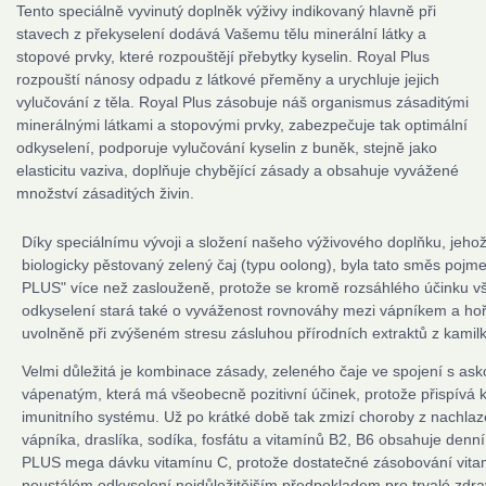
Tento speciálně vyvinutý doplněk výživy indikovaný hlavně při
stavech z překyselení dodává Vašemu tělu minerální látky a
stopové prvky, které rozpouštějí přebytky kyselin. Royal Plus
rozpouští nánosy odpadu z látkové přeměny a urychluje jejich
vylučování z těla. Royal Plus zásobuje náš organismus zásaditými
minerálnými látkami a stopovými prvky, zabezpečuje tak optimální
odkyselení, podporuje vylučování kyselin z buněk, stejně jako
elasticitu vaziva, doplňuje chybějící zásady a obsahuje vyvážené
množství zásaditých živin.
Díky speciálnímu vývoji a složení našeho výživového doplňku, jeho
biologicky pěstovaný zelený čaj (typu oolong), byla tato směs po
PLUS" více než zaslouženě, protože se kromě rozsáhlého účinku 
odkyselení stará také o vyváženost rovnováhy mezi vápníkem a ho
uvolněně při zvýšeném stresu zásluhou přírodních extraktů z kamilky
Velmi důležitá je kombinace zásady, zeleného čaje ve spojení s as
vápenatým, která má všeobecně pozitivní účinek, protože přispívá k
imunitního systému. Už po krátké době tak zmizí choroby z nachlaz
vápníka, draslíka, sodíka, fosfátu a vitamínů B2, B6 obsahuje den
PLUS mega dávku vitamínu C, protože dostatečné zásobování vitam
neustálém odkyselení nejdůležitějším předpokladem pro trvalé zdr