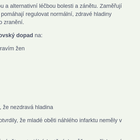
a alternativní léčbou bolesti a zánětu. Zaměřují
a pomáhají regulovat normální, zdravé hladiny
o zranění.
rovský dopad
na:
dravím žen
m, že nezdravá hladina
otvrdily, že mladé oběti náhlého infarktu neměly v