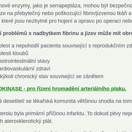
ové enzymy, jako je serrapeptáza, mohou být bezpečnou 
ze na přebytečný nebo poškozující fibrin/jizvenou tkáň 
u, které jsou nezbytné pro hojení a opravu po operaci neb
í problémů s nadbytkem fibrinu a jizev může mít ob
olest a nepohodlí pacienta související s reprodukčním z
olesti kloubů
astrointestinální stavy
ardiovaskulární zdraví
akýkoli chronický stav související se zánětem
KINASE - pro řízení hromadění arteriálního plaku.
á desetiletí se lékařská komunita většinou shodla na to
terolu byla primární příčinou infarktu. To dokud pitvy nep
h aterosklerotický plát.