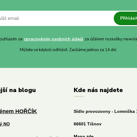
Přihlási
uhlasím se
zpracováním osobních údajů
za účelem rozesílky newsle
Můžete se kdykoli odhlásit. Zasíláme jednou za 14 dní.
jší na blogu
Kde nás najdete
ménem HOŘČÍK
Sídlo provozovny - Lomnička 
tý NO
66601 Tišnov
Mapa zde