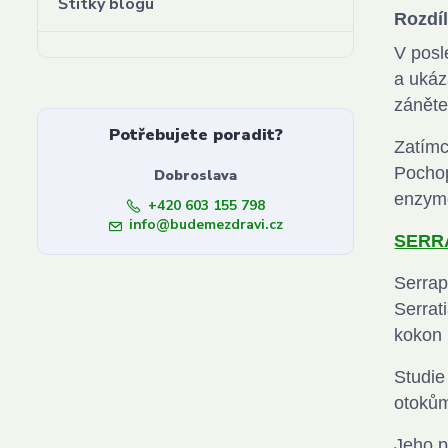
Štítky blogu
Rozdí
V posl
a ukáz
zánět
Potřebujete poradit?
Zatímc
Pochop
Dobroslava
enzymo
+420 603 155 798
info@budemezdravi.cz
SERRA
Serrap
Serrat
kokon 
Studie
otokům
Jeho p