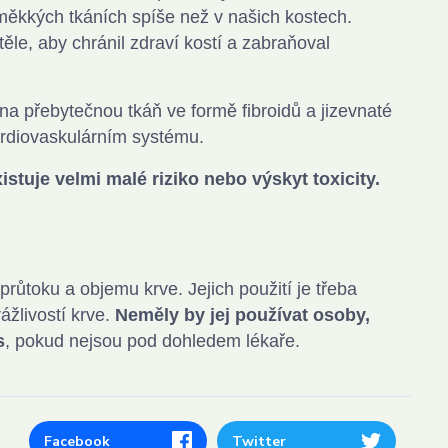
měkkých tkáních spíše než v našich kostech.
ěle, aby chránil zdraví kostí a zabraňoval
 přebytečnou tkáň ve formě fibroidů a jizevnaté
kardiovaskulárním systému.
stuje velmi malé riziko nebo výskyt toxicity.
růtoku a objemu krve. Jejich použití je třeba
ážlivostí krve.
Neměly by jej používat osoby,
s
, pokud nejsou pod dohledem lékaře.
Facebook
Twitter