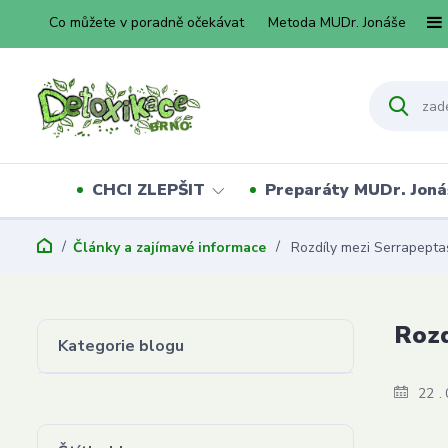
Co můžete v poradně očekávat
Metoda MUDr. Jonáše
CHCI ZLEPŠIT
Preparáty MUDr. Joná
Články a zajímavé informace
Rozdíly mezi Serrapepta
Rozd
Kategorie blogu
22