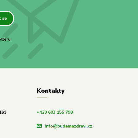
t se
tteru.
Kontakty
+420 603 155 798
163
info@budemezdravi.cz