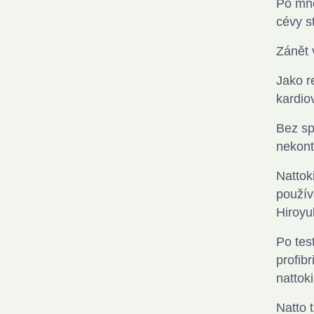
Po mno
cévy s
Zánět 
Jako r
kardio
Bez sp
nekont
Nattok
použív
Hiroyu
Po tes
profib
nattok
Natto 