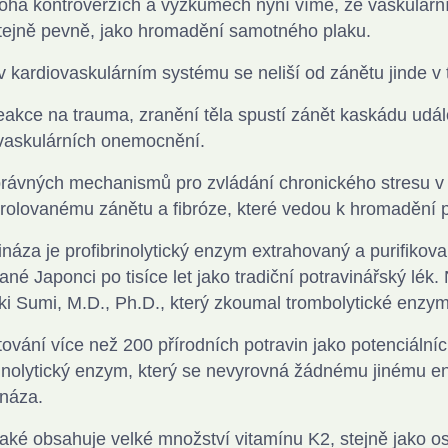
ha kontroverzích a výzkumech nyní víme, že vaskulární 
tejně pevně, jako hromadění samotného plaku.
v kardiovaskulárním systému se neliší od zánětu jinde v 
eakce na trauma, zranění těla spustí zánět kaskádu událo
vaskulárních onemocnění.
rávných mechanismů pro zvládání chronického stresu v tě
rolovanému zánětu a fibróze, které vedou k hromadění 
ináza je profibrinolytický enzym extrahovaný a purifikov
ané Japonci po tisíce let jako tradiční potravinářský lék.
ki Sumi, M.D., Ph.D., který zkoumal trombolytické enzy
tování více než 200 přírodních potravin jako potenciálních
rinolytický enzym, který se nevyrovná žádnému jinému
ináza.
také obsahuje velké množství vitamínu K2, stejně jako 