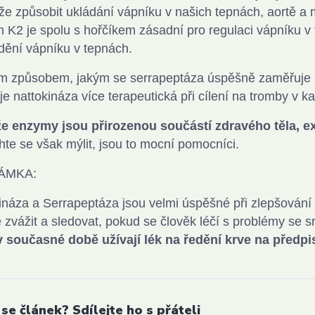
e způsobit ukládání vápníku v našich tepnách, aortě a 
n K2 je spolu s hořčíkem zásadní pro regulaci vápníku v t
ění vápníku v tepnách.
m způsobem, jakým se serrapeptáza úspěšně zaměřuje na
 je nattokináza více terapeutická při cílení na tromby v 
e enzymy jsou přirozenou součástí zdravého těla, exi
te se však mýlit, jsou to mocní pomocníci.
ÁMKA:
ináza a Serrapeptáza jsou velmi úspěšné při zlepšování p
ě zvážit a sledovat, pokud se člověk léčí s problémy se sr
v současné době užívají lék na ředění krve na předpi
 se článek? Sdílejte ho s přáteli