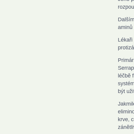
rozpou
Dalším
aminů 
Lékaři
protiz
Primár
Serrap
léčbě 
systém
být už
Jakmil
elimin
krve, 
zánětl