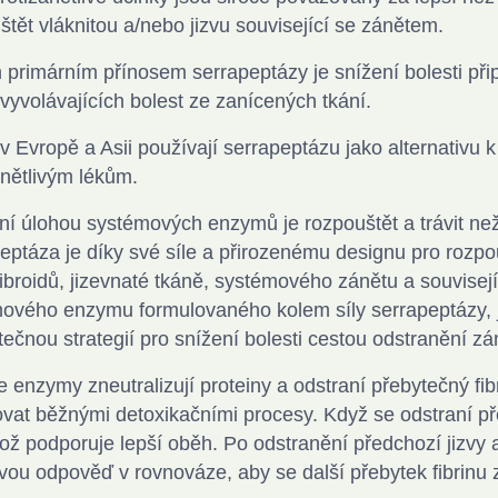
štět vláknitou a/nebo jizvu související se zánětem.
 primárním přínosem serrapeptázy je snížení bolesti př
vyvolávajících bolest ze zanícených tkání.
 v Evropě a Asii používají serrapeptázu jako alternativu 
ánětlivým lékům.
ní úlohou systémových enzymů je rozpouštět a trávit neživ
eptáza je díky své síle a přirozenému designu pro rozpo
fibroidů, jizevnaté tkáně, systémového zánětu a souvisejí
ového enzymu formulovaného kolem síly serrapeptázy, 
itečnou strategií pro snížení bolesti cestou odstranění z
e enzymy zneutralizují proteiny a odstraní přebytečný fi
ovat běžnými detoxikačními procesy. Když se odstraní p
což podporuje lepší oběh. Po odstranění předchozí jizvy 
ivou odpověď v rovnováze, aby se další přebytek fibrinu