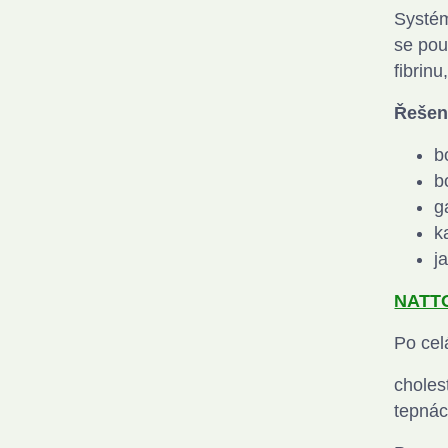
Systém
se pou
fibrin
Řešen
b
b
g
k
j
NATTO
Po cel
choles
tepnác