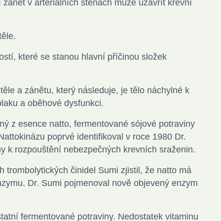
zánět v arteriálních stěnách může uzavřít krevní
těle.
stí, které se stanou hlavní příčinou složek
le a zánětu, který následuje, je tělo náchylné k
plaku a oběhové dysfunkci.
aný z esence natto,
fermentované sójové potraviny
 Nattokinázu poprvé identifikoval v roce 1980 Dr.
my k rozpouštění nebezpečných krevních sraženin.
 trombolytických činidel Sumi zjistil, že natto má
 enzymu. Dr. Sumi pojmenoval nově objevený enzym
ostatní fermentované
potraviny. Nedostatek vitaminu