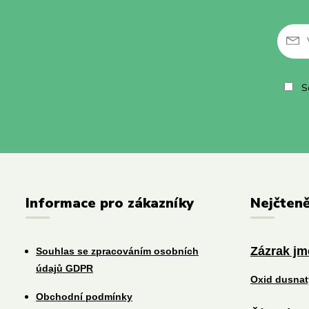
So
Informace pro zákazníky
Nejčteně
Zázrak j
Souhlas se zpracováním osobních
údajů GDPR
Oxid dusna
Obchodní podmínky