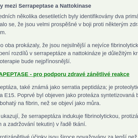
ly mezi Serrapeptase a Nattokinase
edních několika desetiletích byly identifikovány dva pr
alo se, že jsou velmi prospěšné v boji proti některým z
em.
o oba prokázaly, že jsou nejsilnější a nejvíce fibrinolytic
ení rozdílů v serrapeptáze a nattokináze je důležitým k
terapie bude nejpřínosnější.
PEPTASE - pro podporu zdravé zánětlivé reakce
eptáza, také známá jako serratia peptidáza; je proteoly
ia E15. Poprvé byl objeven jako proteáza syntetizovaná 
bohatý na fibrin, než se objeví jako můra.
 ukazují, že serrapeptáza indukuje fibrinolytickou, protiz
 a zadržování tekutin) v řadě tkání.
rotizánětlivé účinky jsou široce považovány za lepší než