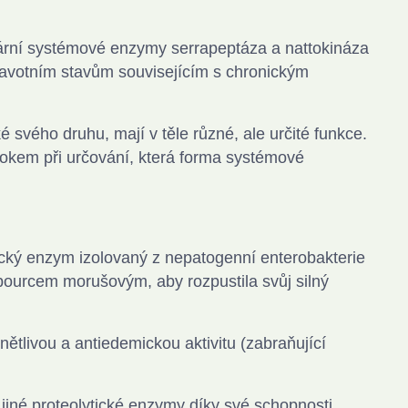
imární systémové enzymy serrapeptáza a nattokináza
dravotním stavům souvisejícím s chronickým
ké svého druhu, mají v těle různé, ale určité funkce.
rokem při určování, která forma systémové
tický enzym izolovaný z nepatogenní enterobakterie
bourcem morušovým, aby rozpustila svůj silný
ánětlivou a antiedemickou aktivitu (zabraňující
 jiné proteolytické enzymy díky své schopnosti