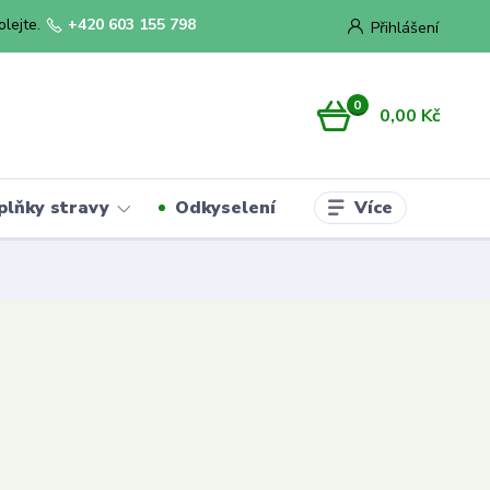
olejte.
+420 603 155 798
Přihlášení
0
0,00 Kč
Více
plňky stravy
Odkyselení