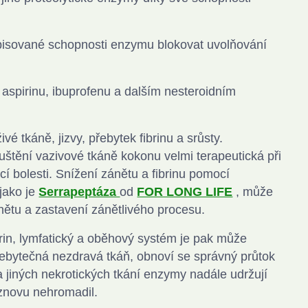
ipisované schopnosti enzymu blokovat uvolňování
k aspirinu, ibuprofenu a dalším nesteroidním
é tkáně, jizvy, přebytek fibrinu a srůsty.
uštění vazivové tkáně kokonu velmi terapeutická při
cí bolesti. Snížení zánětu a fibrinu pomocí
jako je
Serrapeptáza
od
FOR LONG LIFE
, může
ánětu a zastavení zánětlivého procesu.
brin, lymfatický a oběhový systém je pak může
řebytečná nezdravá tkáň, obnoví se správný průtok
a jiných nekrotických tkání enzymy nadále udržují
 znovu nehromadil.