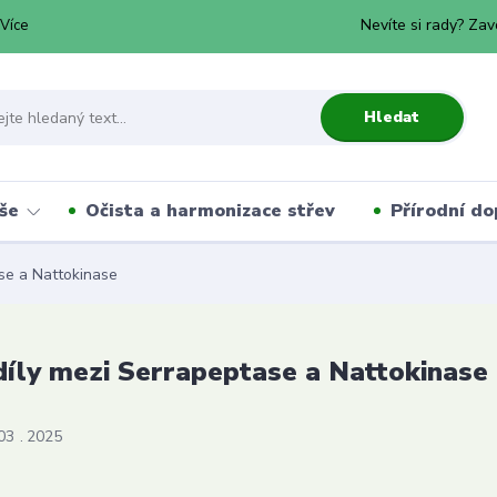
Nevíte si rady? Zav
Více
Hledat
še
Očista a harmonizace střev
Přírodní do
se a Nattokinase
íly mezi Serrapeptase a Nattokinase
03
2025