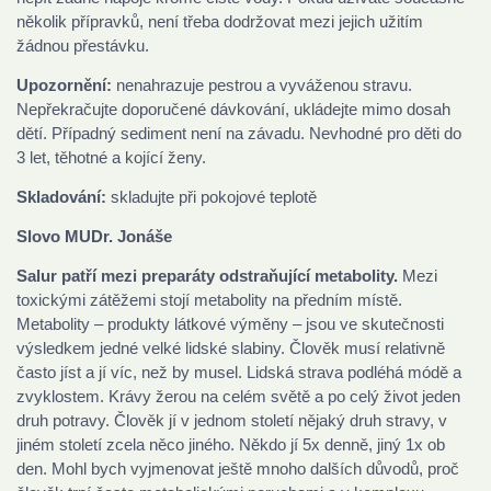
několik přípravků, není třeba dodržovat mezi jejich užitím
žádnou přestávku.
Upozornění:
nenahrazuje pestrou a vyváženou stravu.
Nepřekračujte doporučené dávkování, ukládejte mimo dosah
dětí. Případný sediment není na závadu. Nevhodné pro děti do
3 let, těhotné a kojící ženy.
Skladování:
skladujte při pokojové teplotě
Slovo MUDr. Jonáše
Salur patří mezi preparáty odstraňující metabolity.
Mezi
toxickými zátěžemi stojí metabolity na předním místě.
Metabolity – produkty látkové výměny – jsou ve skutečnosti
výsledkem jedné velké lidské slabiny. Člověk musí relativně
často jíst a jí víc, než by musel. Lidská strava podléhá módě a
zvyklostem. Krávy žerou na celém světě a po celý život jeden
druh potravy. Člověk jí v jednom století nějaký druh stravy, v
jiném století zcela něco jiného. Někdo jí 5x denně, jiný 1x ob
den. Mohl bych vyjmenovat ještě mnoho dalších důvodů, proč