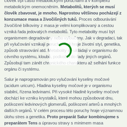
člověk trpí často metabolickými poruchami a v komplexu
metabolickým onemocněním.
Metabolitů, kterých se musí
člověk zbavovat, je mnoho. Naprostou většinou pocházejí z
konzumace masa a živočišných tuků.
Proces odbourávání
živočišné bílkoviny z masa je velmi komplikovaný a cestou
vzniká řada jedovatých metabolitů. Tyto metabolity musí být
organismem degradovány nebo vyloučeny. Jak v degradaci, tak
při vylučování vznikají poruchy. Roli hraje životní styl, genetika,
způsob stravování atd. Metabolity se ukládají v organismu do
cévního systému, kloubů, podkoží i do řady jiných orgánů.
Způsobují tam zánět chronického charakteru až selhání funkce
orgánu či systému.
Salur je naprogramován pro vylučování kyseliny močové
(acidum uricum). Hladina kyseliny močové je v organismu
stabilní, řízena ledvinami. Při vysoké hladině kyseliny močové
dochází ke vzniku krystalků, které mohou způsobovat dnu,
poškození ledvinových glomerulů, poškození arterů a mnohých
dalších orgánů. V celém procesu této poruchy hraje významnou
úlohu stres a genetika.
Proto preparát Salur kombinujeme s
preparátem Tens
a úpravou stravy s minimem masa