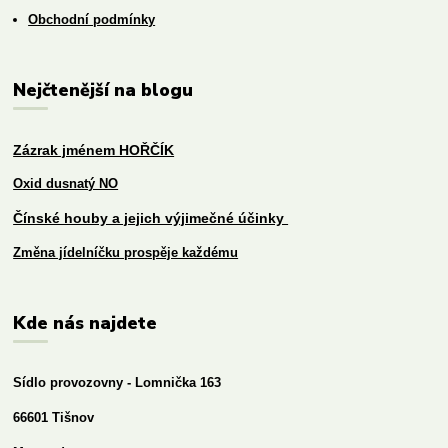
Obchodní podmínky
Nejčtenější na blogu
Zázrak jménem HOŘČÍK
Oxid dusnatý NO
Čínské houby a jejich výjimečné účinky
Změna jídelníčku prospěje každému
Kde nás najdete
Sídlo provozovny - Lomnička 163
66601 Tišnov