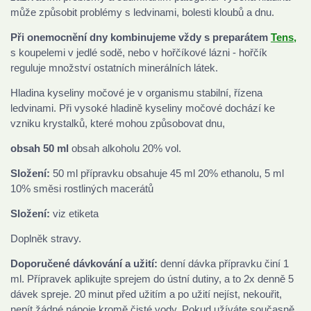
může způsobit problémy s ledvinami, bolesti kloubů a dnu.
Při onemocnění dny kombinujeme vždy s preparátem
Tens,
s koupelemi v jedlé sodě, nebo v hořčíkové lázni - hořčík
reguluje množství ostatních minerálních látek.
Hladina kyseliny močové je v organismu stabilní, řízena
ledvinami. Při vysoké hladině kyseliny močové dochází ke
vzniku krystalků, které mohou způsobovat dnu,
obsah 50 ml
obsah alkoholu 20% vol.
Složení:
50 ml přípravku obsahuje 45 ml 20% ethanolu, 5 ml
10% směsi rostliných macerátů
Složení:
viz etiketa
Doplněk stravy.
Doporučené dávkování a užití:
denní dávka přípravku činí 1
ml. Přípravek aplikujte sprejem do ústní dutiny, a to 2x denně 5
dávek spreje. 20 minut před užitím a po užití nejíst, nekouřit,
nepít žádné nápoje kromě čisté vody. Pokud užíváte současně