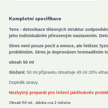
Kompletní specifikace
Tens - detoxikace tělesných struktur zodpověd
jeho individuálním přirozeným nastavením. Deto
Stres není pouze pocit a emoce, ale řetězec fyz
problémům. Stres je doprovázen hromaděním to
obsah 50 ml
Složení:
50 ml přípravku obsahuje 45 ml 20% ethan
Doplněk stravy.
Nezbytný preparát pro řešení jakéhokoliv probl
Obsah 50 ml , dávka cca 2 měsíce