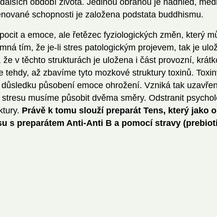
dalších období života. Jedinou obranou je nadhled, med
trénované schopnosti je založena podstata buddhismu.
 pocit a emoce, ale řetězec fyziologických změn, který m
á tím, že je-li stres patologickým projevem, tak je ulo
že v těchto strukturách je uložena i část provozní, krát
e tehdy, až zbavíme tyto mozkové struktury toxinů. Toxin
v důsledku působení emoce ohrožení. Vzniká tak uzavřen
i stresu musíme působit dvěma směry. Odstranit psychol
ktury.
Právě k tomu slouží preparát Tens, který jako 
 s preparátem Anti-Anti B a pomocí stravy (prebiot