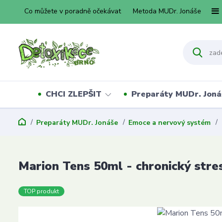
Co můžete v poradně očekávat
Metoda MUDr. Jonáše
CHCI ZLEPŠIT
Preparáty MUDr. Joná
Preparáty MUDr. Jonáše
Emoce a nervový systém
Marion Tens 50ml - chronický stre
TOP produkt