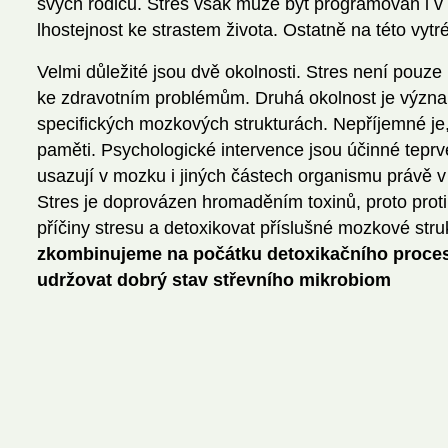
svých rodičů. Stres však může být programován i v 
lhostejnost ke strastem života. Ostatně na této vy
Velmi důležité jsou dvě okolnosti. Stres není pouze
ke zdravotním problémům. Druhá okolnost je významn
specifických mozkových strukturách. Nepříjemné je, 
paměti. Psychologické intervence jsou účinné teprv
usazují v mozku i jiných částech organismu právě 
Stres je doprovázen hromaděním toxinů, proto prot
příčiny stresu a detoxikovat příslušné mozkové stru
zkombinujeme na počátku detoxikačního procesu
udržovat dobrý stav střevního mikrobiom