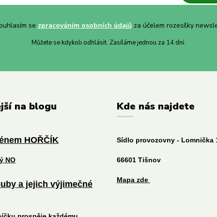
uhlasím se
zpracováním osobních údajů
za účelem rozesílky newsle
Můžete se kdykoli odhlásit. Zasíláme jednou za 14 dní.
jší na blogu
Kde nás najdete
ménem HOŘČÍK
Sídlo provozovny - Lomnička 
tý NO
66601 Tišnov
Mapa zde
uby a jejich výjimečné
níčku prospěje každému