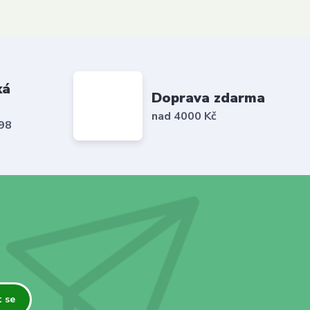
ká
Doprava zdarma
nad 4000 Kč
798
t se