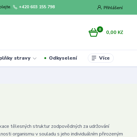
olejte.
+420 603 155 798
Přihlášení
0
0,00 Kč
Více
plňky stravy
Odkyselení
kace tělesných struktur zodpovědných za udržování
nosti organismu v souladu s jeho individuálním přirozeným