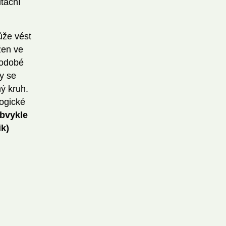
itační
ůže vést
žen ve
kodobé
y se
ý kruh.
ogické
obvykle
ik)