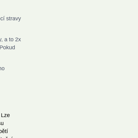
cí stravy
, a to 2x
. Pokud
mo
 Lze
su
bětí