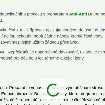
 detoxikačního procesu s preparátem
Anti-Anti B
a pomo
u.
ku činí 1 ml. Přípravek aplikujte sprejem do ústní dutiny
tí nejíst, nekouřit, nepít žádné nápoje kromě čisté vody
ržovat mezi jejich užitím žádnou přestávku.
avu. Nepřekračujte doporučené dávkování, ukládejte mi
dné pro děti do 3 let, těhotné a kojící ženy.
tresu. Preparát je věnován hardwarovým příčinám stresu.
e. Emoce ohrožení. Bohužel struktury, které program stre
m životě či raném dětském věku. Pak je člověk vlastně o