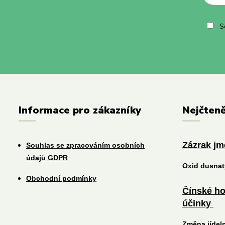
So
Informace pro zákazníky
Nejčteně
Zázrak j
Souhlas se zpracováním osobních
údajů GDPR
Oxid dusna
Obchodní podmínky
Čínské ho
účinky
Změna jídel