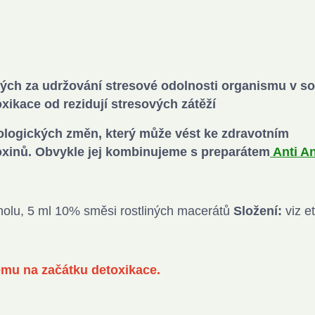
ných za udržování stresové odolnosti organismu v s
xikace od rezidují stresových zátěží
iologických změn, který může vést ke zdravotním
xinů. Obvykle jej kombinujeme s preparátem
Anti An
olu, 5 ml 10% směsi rostliných macerátů
Složení:
viz et
ému na začátku detoxikace.