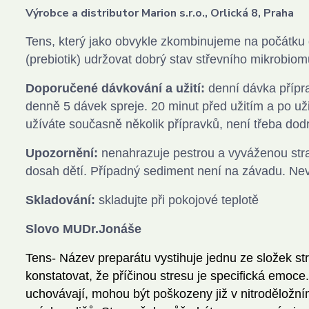
Výrobce a distributor Marion s.r.o., Orlická 8, Praha
Tens, který jako obvykle zkombinujeme na počátku
(prebiotik) udržovat dobrý stav střevního mikrobiom
Doporučené dávkování a užití:
denní dávka příprav
denně 5 dávek spreje. 20 minut před užitím a po uži
užíváte současně několik přípravků, není třeba dod
Upozornění:
nenahrazuje pestrou a vyváženou str
dosah dětí. Případný sediment není na závadu. Nevho
Skladování:
skladujte při pokojové teplotě
Slovo MUDr.Jonáše
Tens-
Název preparátu vystihuje jednu ze složek s
konstatovat, že příčinou stresu je specifická emoc
uchovávají, mohou být poškozeny již v nitroděložní