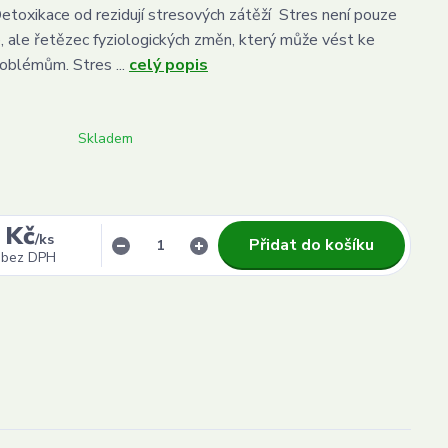
etoxikace od rezidují stresových zátěží Stres není pouze
, ale řetězec fyziologických změn, který může vést ke
oblémům. Stres ...
celý popis
Skladem
 Kč
/
ks
Přidat do košíku
bez DPH