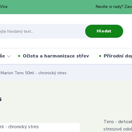
Nevíte si rady? Zav
Více
Hledat
še
Očista a harmonizace střev
Přírodní do
Marion Tens 50ml - chronický stres
s
Tens - detoxi
stresové odol