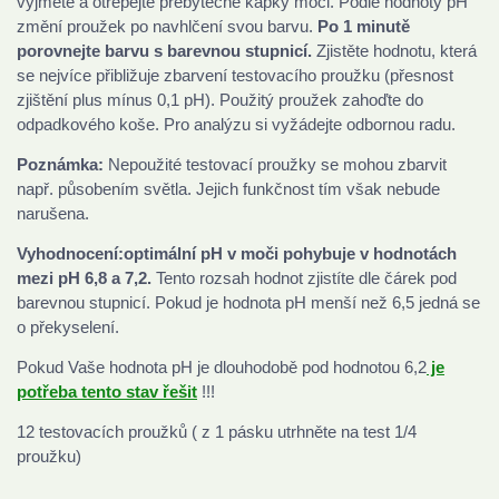
vyjměte a otřepejte přebytečné kapky moči. Podle hodnoty pH
změní proužek po navhlčení svou barvu.
Po 1 minutě
porovnejte barvu s barevnou stupnicí.
Zjistěte hodnotu, která
se nejvíce přibližuje zbarvení testovacího proužku (přesnost
zjištění plus mínus 0,1 pH). Použitý proužek zahoďte do
odpadkového koše. Pro analýzu si vyžádejte odbornou radu.
Poznámka:
Nepoužité testovací proužky se mohou zbarvit
např. působením světla. Jejich funkčnost tím však nebude
narušena.
Vyhodnocení:
optimální pH v moči pohybuje v hodnotách
mezi pH 6,8 a 7,2.
Tento rozsah hodnot zjistíte dle čárek pod
barevnou stupnicí. Pokud je hodnota pH menší než 6,5 jedná se
o překyselení.
Pokud Vaše hodnota pH je dlouhodobě pod hodnotou 6,2
je
potřeba tento stav řešit
!!!
12 testovacích proužků ( z 1 pásku utrhněte na test 1/4
proužku)