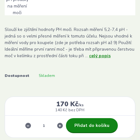
Slouží ke zjištění hodnoty PH moči. Rozsah měření 5,2-7,4 pH -
jedná so o velmi přesné měření k tomuto účelu. Nejsou vhodné k
měření vody pro koupele (zde je potřeba rozsah pH až 9) Použití:
Ideální měříme první ranní moč - je třeba mít připravenou čerstvou
moč v kelímku z prostřední části toku při ...
celý popis
Dostupnost
Skladem
170 Kč
/
ks
140 Kč
bez DPH
Přidat do košíku