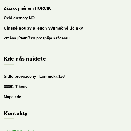
Zázrak jménem HOŘČÍK
Oxid dusnatý NO
Čínské houby a jejich výjimečné účinky
Změna jídelníčku prospěje každému
Kde nás najdete
Sídlo provozovny - Lomnička 163
66601 Tišnov
Mapa zde
Kontakty