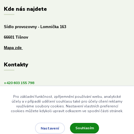
Kde nás najdete
Sídlo provozovny - Lomnička 163
66601 Tišnov
Mapa zde
Kontakty
+420 603 155 798
info@budemezdravi.cz
Pro základní funkčnost, zpříjemnění používání webu, analytické
účely a v případě udělení souhlasu také pro účely cílení reklamy
využíváme soubory cookies. Nastavení vlastních preferencí
cookies můžete kdykoli upravit odkazem ve spodní části stránek.
Souhlasím
Nastavení
Upravit sběr cookies.