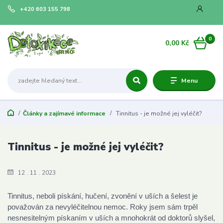
+420 603 155 798
0
0,00 Kč
Menu
Články a zajímavé informace
Tinnitus - je možné jej vyléčit?
Tinnitus - je možné jej vyléčit?
12
11
2023
Tinnitus, neboli pískání, hučení, zvonění v uších a šelest je
považován za nevyléčitelnou nemoc. Roky jsem sám trpěl
nesnesitelným pískaním v uších a mnohokrát od doktorů slyšel,