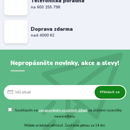
Telefonická poradna
na 603 155 798
Doprava zdarma
nad 4000 Kč
Nepropásněte novinky, akce a slevy!
Přihlásit se
Souhlasím se
zpracováním osobních údajů
za účelem rozesílky
newsletteru.
Můžete se kdykoli odhlásit. Zasíláme jednou za 14 dní.