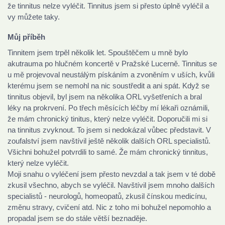
že tinnitus nelze vyléčit. Tinnitus jsem si přesto úplně vyléčil a
vy můžete taky.
Můj příběh
Tinnitem jsem trpěl několik let. Spouštěčem u mně bylo
akutrauma po hlučném koncertě v Pražské Lucerně. Tinnitus se
u mě projevoval neustálým pískáním a zvoněním v uších, kvůli
kterému jsem se nemohl na nic soustředit a ani spát. Když se
tinnitus objevil, byl jsem na několika ORL vyšetřeních a bral
léky na prokrvení. Po třech měsících léčby mí lékaři oznámili,
že mám chronický tinitus, který nelze vyléčit. Doporučili mi si
na tinnitus zvyknout. To jsem si nedokázal vůbec představit. V
zoufalství jsem navštívil ještě několik dalších ORL specialistů.
Všichni bohužel potvrdili to samé. Že mám chronický tinnitus,
který nelze vyléčit.
Moji snahu o vyléčení jsem přesto nevzdal
a tak jsem v té době
zkusil všechno, abych se vyléčil. Navštívil jsem mnoho dalších
specialistů - neurologů, homeopatů, zkusil čínskou medicínu,
změnu stravy, cvičení atd. Nic z toho mi bohužel nepomohlo a
propadal jsem se do stále větší beznaděje.