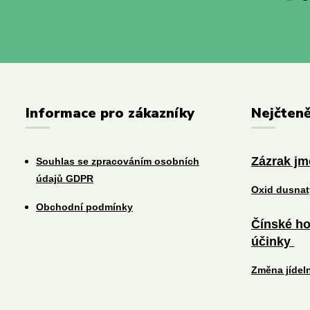
Informace pro zákazníky
Nejčteně
Zázrak j
Souhlas se zpracováním osobních
údajů GDPR
Oxid dusna
Obchodní podmínky
Čínské ho
účinky
Změna jídel