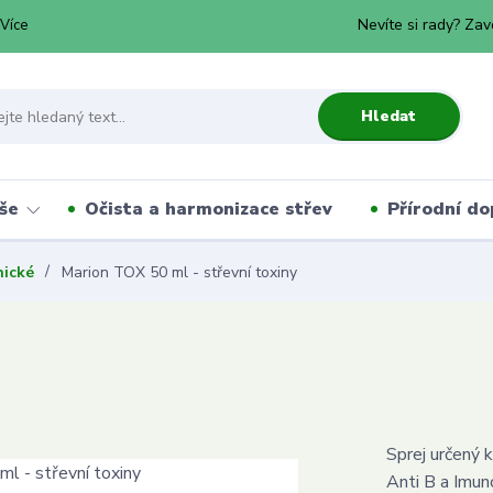
Nevíte si rady? Zav
Více
Hledat
še
Očista a harmonizace střev
Přírodní do
nické
Marion TOX 50 ml - střevní toxiny
Sprej určený 
Anti B a Imun