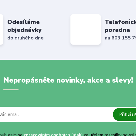
Odesíláme
Telefonic
objednávky
poradna
do druhého dne
na 603 155 
Nepropásněte novinky, akce a slevy!
Přihlási
uhlasím se
zpracováním osobních údajů
za účelem rozesílky newsle