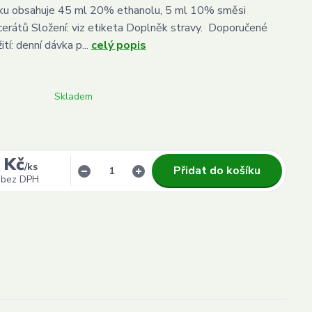
vku obsahuje 45 ml 20% ethanolu, 5 ml 10% směsi
cerátů Složení: viz etiketa Doplněk stravy. Doporučené
ití: denní dávka p...
celý popis
Skladem
 Kč
/
ks
Přidat do košíku
bez DPH