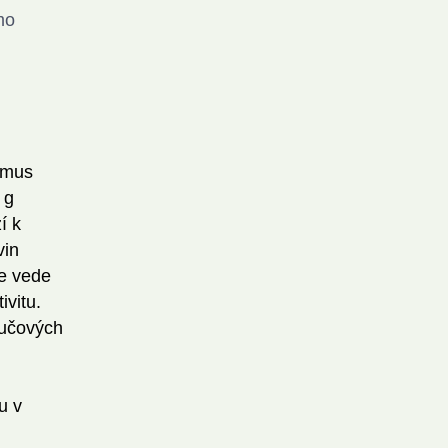
mo
ismus
 g
í k
vin
ze vede
ivitu.
žlučových
u v