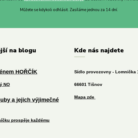
Můžete se kdykoli odhlásit. Zasíláme jednou za 14 dní.
jší na blogu
Kde nás najdete
ménem HOŘČÍK
Sídlo provozovny - Lomnička 
tý NO
66601 Tišnov
Mapa zde
uby a jejich výjimečné
níčku prospěje každému