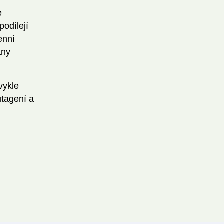
e
podílejí
enní
any
vykle
utagení a