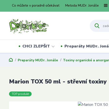
Co můžete v poradně očekávat
Metoda MUDr. Jonáše
CHCI ZLEPŠIT
Preparáty MUDr. Joná
Preparáty MUDr. Jonáše
Toxiny organické a anorga
Marion TOX 50 ml - střevní toxiny
TOP produkt