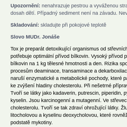
Upozornění:
nenahrazuje pestrou a vyváženou str
dosah dětí. Případný sediment není na závadu. Nevho
Skladování:
skladujte při pokojové teplotě
Slovo MUDr. Jonáše
Tox je preparát detoxikující organismus od střevníc
potřebuje optimální přívod bílkovin. Vysoký přívod 
bílkovin na 1 kg tělesné hmotnosti a den. Rizika s
procesům deaminace, transaminace a dekarboxilace 
naruší enzymatické a metabolické pochody, které p
ke zvýšení hladiny cholesterolu. Při nešetrné příprav
Tvoří se látky jako kadaverin, putrescin, piperidin,
kyselin. Jsou karcinogenní a mutagenní. Ve střeve
cholesterolu. Tvoří se tak zdraví ohrožující látky. 
litocholovou a kyselinu deoxycholovou, které rovněž
podstatě mykotiny.