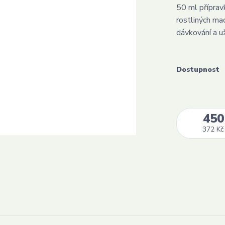
50 ml přípra
rostliných ma
dávkování a už
Dostupnost
450
372 Kč