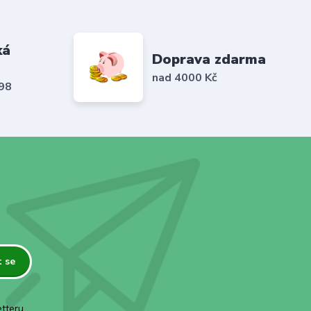
ká
Doprava zdarma
nad 4000 Kč
798
t se
tteru.