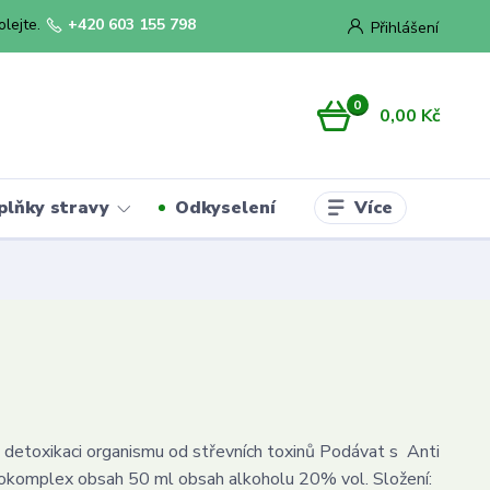
olejte.
+420 603 155 798
Přihlášení
0
0,00 Kč
Více
plňky stravy
Odkyselení
k detoxikaci organismu od střevních toxinů Podávat s Anti
okomplex obsah 50 ml obsah alkoholu 20% vol. Složení: