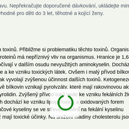
avu. Nepřekračujte doporučené dávkování, ukládejte mi
dné pro děti do 3 let, těhotné a kojící ženy.
h toxinů. Přibližme si problematiku těchto toxinů. Organ
proteinů má nepříznivý vliv na organismus. Hranice je 1,6
počívají v dalším osudu nevyužitých aminokyselin. Docház
a ke vzniku toxických látek. Ovšem i malý přívod bílko
ak vyvolají zvýšenou účinnost dalších toxinů. Ketogene
ě bílkovin vznikají pyrolyzáty, které mají rakovinovou akt
 pyrolidin. Zvýšený přívod tuků vede ke vzniku fekálních 
ch dochází ke vzniku lipoperoxidů a oxidovaných forem
Žlučové kyseliny se ve střevech mění na fekální kyselinu
 mají toxické účinky. Na snížení hladiny cholesterolu jso