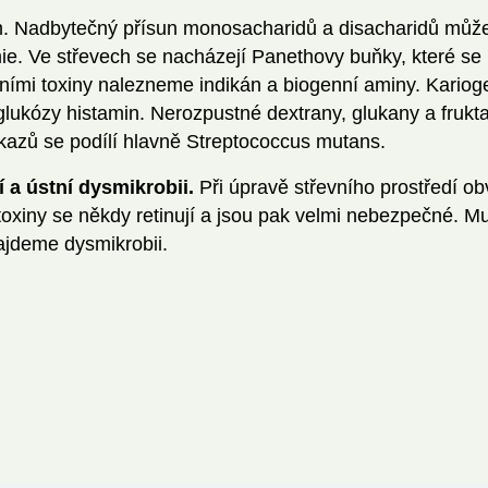
nam. Nadbytečný přísun monosacharidů a disacharidů můž
mie. Ve střevech se nacházejí Panethovy buňky, které se 
řevními toxiny nalezneme indikán a biogenní aminy. Kariog
 glukózy histamin. Nerozpustné dextrany, glukany a frukt
 kazů se podílí hlavně Streptococcus mutans.
í a ústní dysmikrobii.
Při úpravě střevního prostředí ob
 toxiny se někdy retinují a jsou pak velmi nebezpečné. M
ajdeme dysmikrobii.