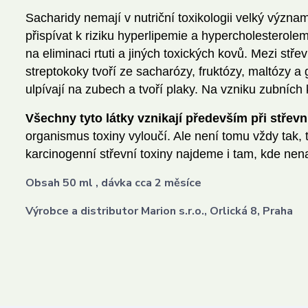
Sacharidy nemají v nutriční toxikologii velký výz
přispívat k riziku hyperlipemie a hypercholesterole
na eliminaci rtuti a jiných toxických kovů. Mezi st
streptokoky tvoří ze sacharózy, fruktózy, maltózy a
ulpívají na zubech a tvoří plaky. Na vzniku zubních
Všechny tyto látky vznikají především při střevn
organismus toxiny vyloučí. Ale není tomu vždy tak,
karcinogenní střevní toxiny najdeme i tam, kde nen
Obsah 50 ml , dávka cca 2 měsíce
Výrobce a distributor Marion s.r.o., Orlická 8, Praha