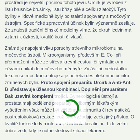
prostředí je největší příčinou tohoto jevu. Urcirk je vyroben z
listů brusnice brusinky, listů břízy bílé a celíku zlatobýl. Tyto
byliny v lidové medicíně byly po staletí spojovány s močovým
ústrojím. Specifické zpracování účinek bylin významně zesiluje.
Ze znalostí tradiční čínské medicíny víme, že okruh ledvin má
vztah i k úzkosti, kvalitě kostí či vlasů.
Známé je napojení vlivu poruchy střevního mikrobiomu na
močového ústrojí. Mikroorganismy, především E. Coli při
přemnožení může ze střeva krevní cestou, či lymfatickými
cévami unikat do močového měchýře. Zvlášť při nedostatku
tekutin se moč koncentruje a je potřeba desinfekčního účinku
zmíněných bylin.
Proto spojení preparátu Urcirk a Anti-Anti
B představuje úžasnou kombinaci. Doplnění preparátem
Bak uzavírá kompletní trojici.
Gynekologické ústrojí a
prostata mají oddělené preparáty. Odborným lékařským
vyšetřením však může být zjištěna autoimunita či revmatická
postreptokoková reakce, což pak vyžaduje zcela jiný přístup. O
kvalitě funkce ledvin informuje hodnota kreatininu. Lidé velmi
dobře vědí, kdy je nutné sledovat situaci lékařem.