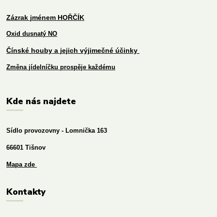
Zázrak jménem HOŘČÍK
Oxid dusnatý NO
Čínské houby a jejich výjimečné účinky
Změna jídelníčku prospěje každému
Kde nás najdete
Sídlo provozovny - Lomnička 163
66601 Tišnov
Mapa zde
Kontakty