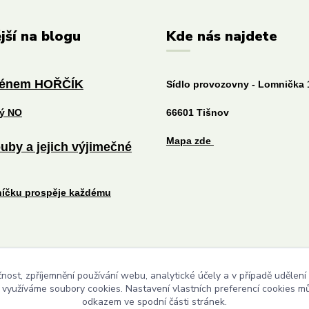
jší na blogu
Kde nás najdete
ménem HOŘČÍK
Sídlo provozovny - Lomnička 
tý NO
66601 Tišnov
Mapa zde
uby a jejich výjimečné
níčku prospěje každému
čnost, zpříjemnění používání webu, analytické účely a v případě udělení
Upravit sběr cookies.
y využíváme soubory cookies. Nastavení vlastních preferencí cookies mů
odkazem ve spodní části stránek.