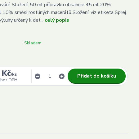
ování. Složení: 50 ml přípravku obsahuje 45 ml 20%
l 10% směsi rostliných macerátů Složení: viz etiketa Sprej
výluhy určený k det...
celý popis
Skladem
 Kč
/
ks
Přidat do košíku
bez DPH