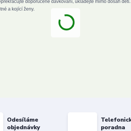
překračujte doporučené dávkování, ukládejte mimo dosah dětí.
né a kojící ženy.
Odesíláme
Telefonic
objednávky
poradna