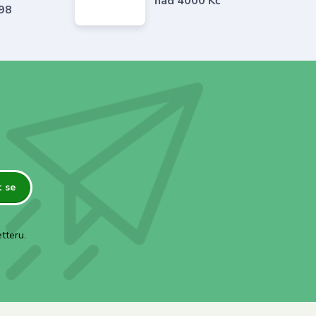
nad 4000 Kč
798
t se
tteru.