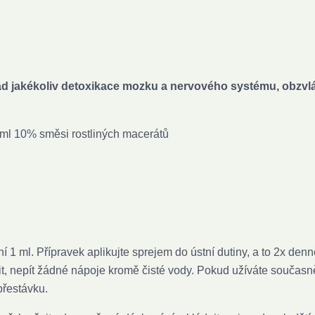
ad jakékoliv detoxikace mozku a nervového systému, obzvlá
 ml 10% směsi rostliných macerátů
í 1 ml. Přípravek aplikujte sprejem do ústní dutiny, a to 2x denn
uřit, nepít žádné nápoje kromě čisté vody. Pokud užíváte současn
přestávku.