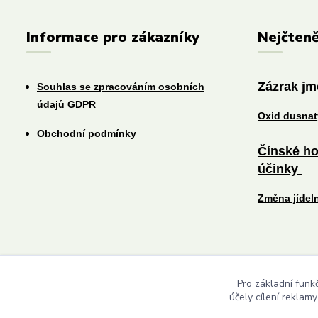
Informace pro zákazníky
Nejčteně
Zázrak j
Souhlas se zpracováním osobních
údajů GDPR
Oxid dusna
Obchodní podmínky
Čínské ho
účinky
Změna jídel
Pro základní funk
účely cílení reklam