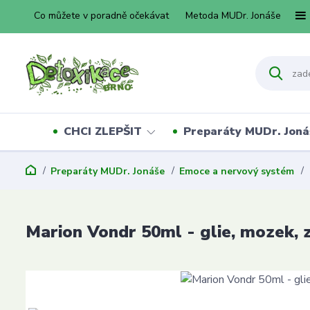
Co můžete v poradně očekávat
Metoda MUDr. Jonáše
CHCI ZLEPŠIT
Preparáty MUDr. Joná
Preparáty MUDr. Jonáše
Emoce a nervový systém
Marion Vondr 50ml - glie, mozek, 