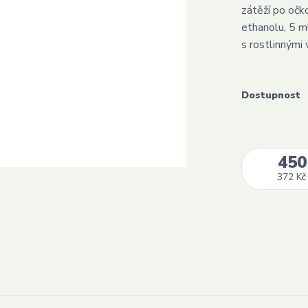
zátěží po očk
ethanolu, 5 m
s rostlinnými 
Dostupnost
450
372 Kč