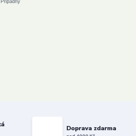
 Případný
ká
Doprava zdarma