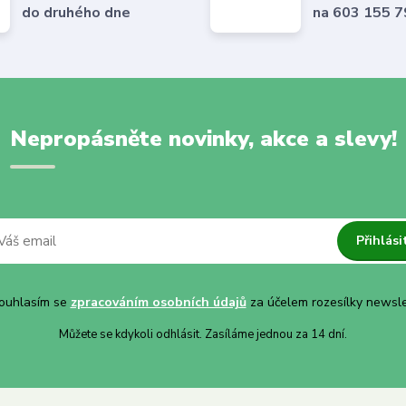
do druhého dne
na 603 155 
Nepropásněte novinky, akce a slevy!
Přihlási
uhlasím se
zpracováním osobních údajů
za účelem rozesílky newsle
Můžete se kdykoli odhlásit. Zasíláme jednou za 14 dní.