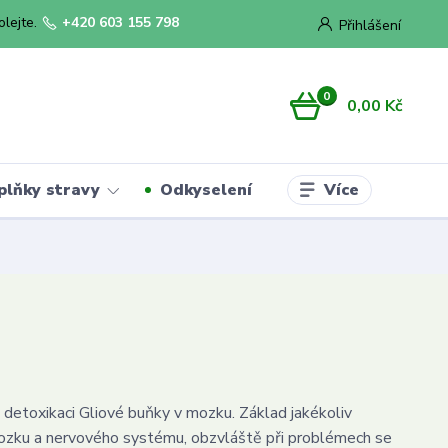
olejte.
+420 603 155 798
Přihlášení
0
0,00 Kč
Více
plňky stravy
Odkyselení
k detoxikaci Gliové buňky v mozku. Základ jakékoliv
ozku a nervového systému, obzvláště při problémech se