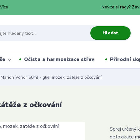
Nevíte si rady? Zav
Více
Hledat
še
Očista a harmonizace střev
Přírodní do
Marion Vondr 50ml - glie, mozek, zátěže z očkování
zátěže z očkování
Sprej určený 
detoxikace m