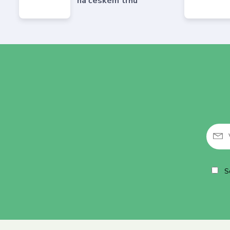
na českém trhu
So