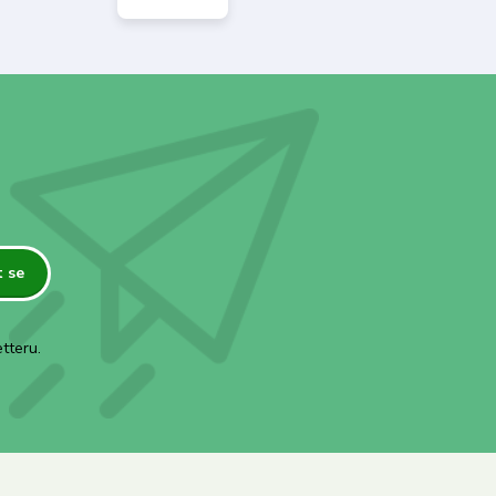
t se
tteru.