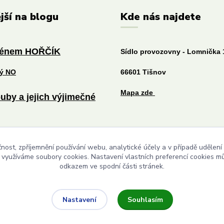
jší na blogu
Kde nás najdete
ménem HOŘČÍK
Sídlo provozovny - Lomnička 
tý NO
66601 Tišnov
Mapa zde
uby a jejich výjimečné
níčku prospěje každému
čnost, zpříjemnění používání webu, analytické účely a v případě udělení
y využíváme soubory cookies. Nastavení vlastních preferencí cookies mů
odkazem ve spodní části stránek.
Upravit sběr cookies.
Souhlasím
Nastavení