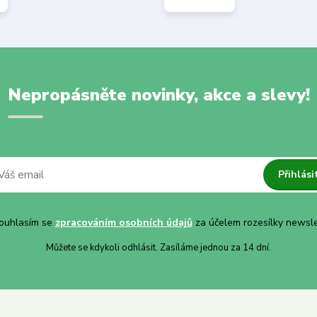
Nepropásněte novinky, akce a slevy!
Přihlási
uhlasím se
zpracováním osobních údajů
za účelem rozesílky newsle
Můžete se kdykoli odhlásit. Zasíláme jednou za 14 dní.