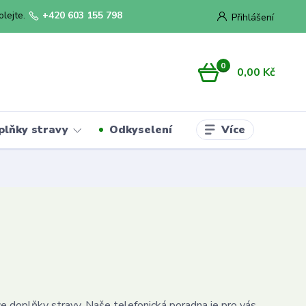
olejte.
+420 603 155 798
Přihlášení
0
0,00 Kč
Více
plňky stravy
Odkyselení
 doplňky stravy. Naše telefonická poradna je pro vás