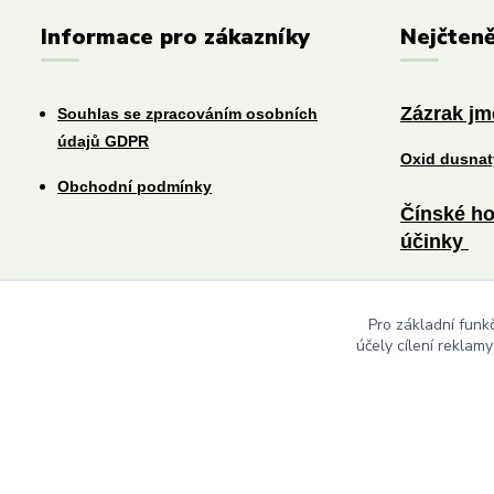
Informace pro zákazníky
Nejčteně
Zázrak j
Souhlas se zpracováním osobních
údajů GDPR
Oxid dusna
Obchodní podmínky
Čínské ho
účinky
Změna jídel
Pro základní funk
účely cílení reklam