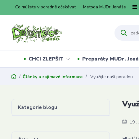
Co můžete v poradně očekávat
Metoda MUDr. Jonáše
CHCI ZLEPŠIT
Preparáty MUDr. Joná
Články a zajímavé informace
Využijte naší poradnu
Využ
Kategorie blogu
19
Hledáte