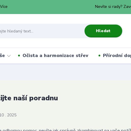
Nevíte si rady? Zav
Více
Hledat
še
Očista a harmonizace střev
Přírodní do
ijte naší poradnu
10
2025
 odbornou pomoc, nevíte jak správně zkombinovat na vaše potíže